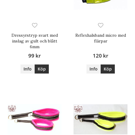
Dressyrstryp svart med
Reflexhalsband micro med
inslag av gult och blått
flärpar
6mm
99 kr
120 kr
Info
Köp
Info
Köp