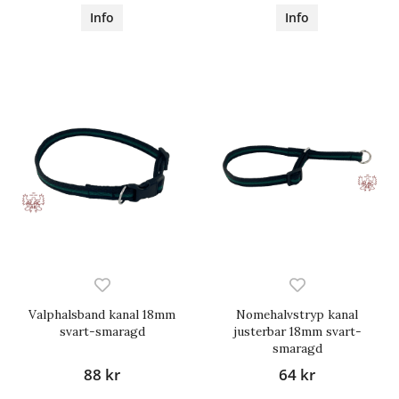
Info
Info
Valphalsband kanal 18mm
Nomehalvstryp kanal
svart-smaragd
justerbar 18mm svart-
smaragd
88 kr
64 kr