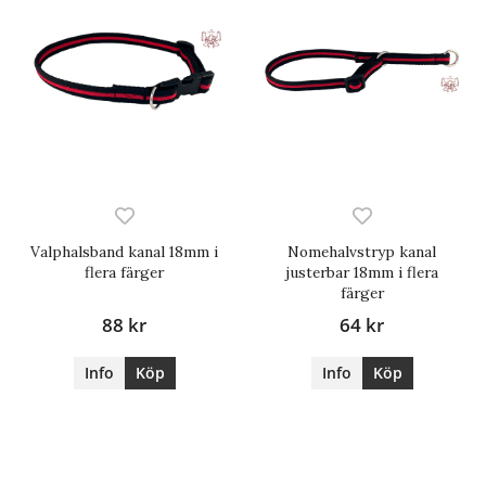
Valphalsband kanal 18mm i
Nomehalvstryp kanal
flera färger
justerbar 18mm i flera
färger
88 kr
64 kr
Info
Köp
Info
Köp