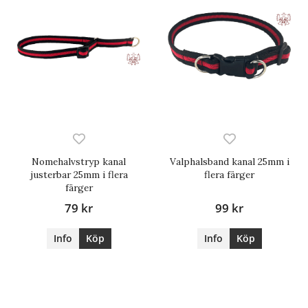
Nomehalvstryp kanal
Valphalsband kanal 25mm i
justerbar 25mm i flera
flera färger
färger
79 kr
99 kr
Info
Köp
Info
Köp