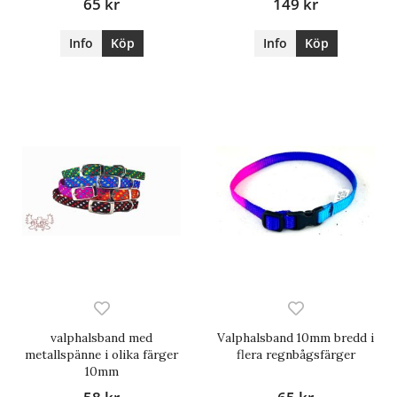
65 kr
149 kr
Info
Köp
Info
Köp
valphalsband med
Valphalsband 10mm bredd i
metallspänne i olika färger
flera regnbågsfärger
10mm