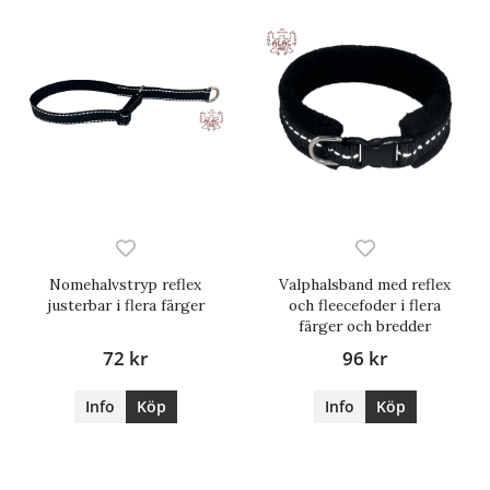
Nomehalvstryp reflex
Valphalsband med reflex
justerbar i flera färger
och fleecefoder i flera
färger och bredder
72 kr
96 kr
Info
Köp
Info
Köp