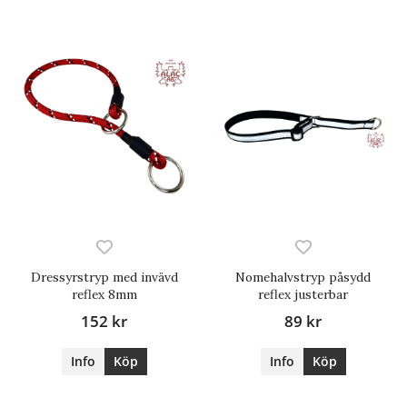
Dressyrstryp med invävd
Nomehalvstryp påsydd
reflex 8mm
reflex justerbar
152 kr
89 kr
Info
Köp
Info
Köp