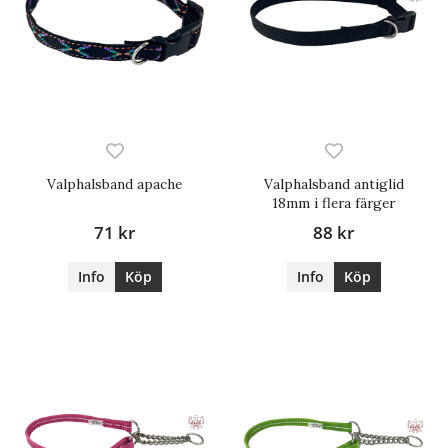
Valphalsband apache
Valphalsband antiglid
18mm i flera färger
71 kr
88 kr
Info
Köp
Info
Köp