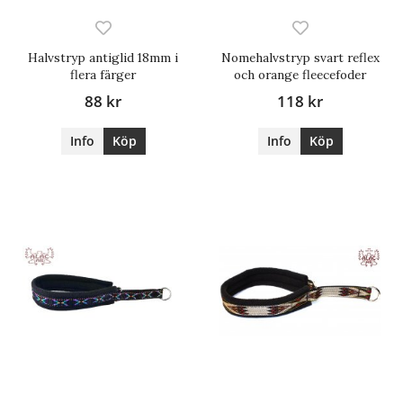
Halvstryp antiglid 18mm i
Nomehalvstryp svart reflex
flera färger
och orange fleecefoder
88 kr
118 kr
Info
Köp
Info
Köp