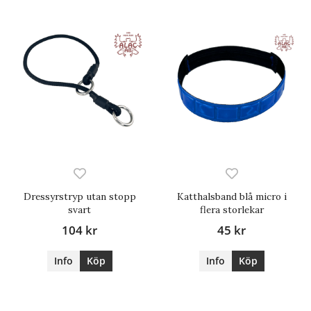
Dressyrstryp utan stopp
Katthalsband blå micro i
svart
flera storlekar
104 kr
45 kr
Info
Köp
Info
Köp