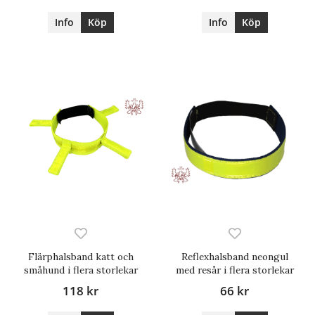
Info
Köp
Info
Köp
Flärphalsband katt och
Reflexhalsband neongul
småhund i flera storlekar
med resår i flera storlekar
118 kr
66 kr