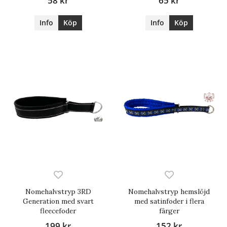
58 kr
65 kr
Info
Köp
Info
Köp
Nomehalvstryp 3RD
Nomehalvstryp hemslöjd
Generation med svart
med satinfoder i flera
fleecefoder
färger
199 kr
152 kr