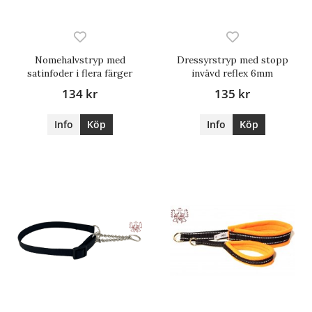
Nomehalvstryp med
Dressyrstryp med stopp
satinfoder i flera färger
invävd reflex 6mm
134 kr
135 kr
Info
Köp
Info
Köp