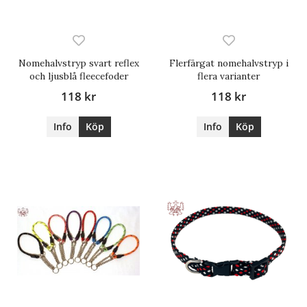
Nomehalvstryp svart reflex
Flerfärgat nomehalvstryp i
och ljusblå fleecefoder
flera varianter
118 kr
118 kr
Info
Köp
Info
Köp