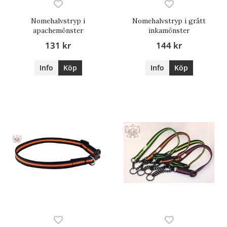
Nomehalvstryp i
Nomehalvstryp i grått
apachemönster
inkamönster
131 kr
144 kr
Info
Köp
Info
Köp