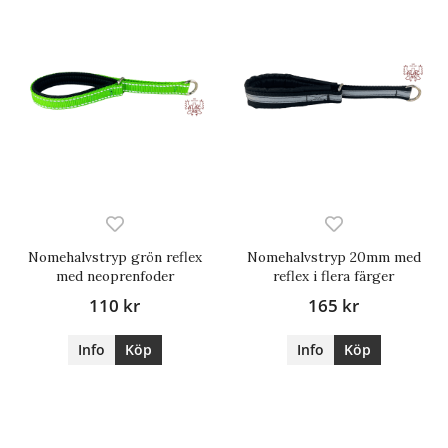
Nomehalvstryp grön reflex
Nomehalvstryp 20mm med
med neoprenfoder
reflex i flera färger
110 kr
165 kr
Info
Köp
Info
Köp