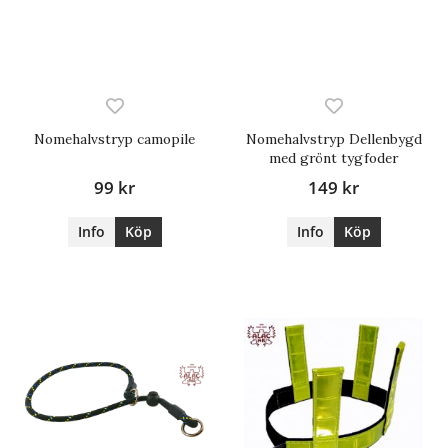
Nomehalvstryp camopile
Nomehalvstryp Dellenbygd
med grönt tygfoder
99 kr
149 kr
Info
Köp
Info
Köp