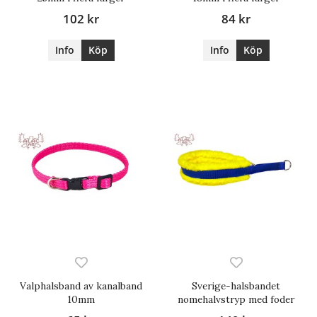
102 kr
84 kr
Info
Köp
Info
Köp
Valphalsband av kanalband
Sverige-halsbandet
10mm
nomehalvstryp med foder