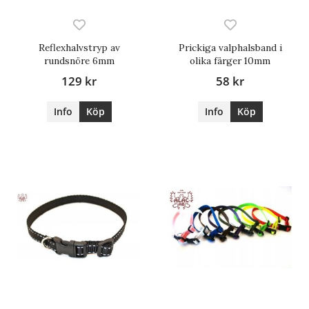
Reflexhalvstryp av
Prickiga valphalsband i
rundsnöre 6mm
olika färger 10mm
129 kr
58 kr
Info
Köp
Info
Köp