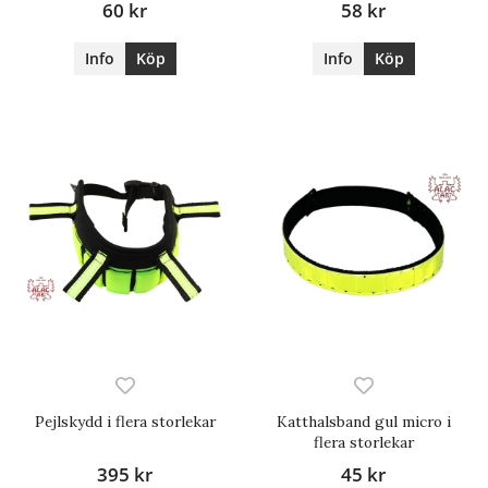
60 kr
58 kr
Info
Köp
Info
Köp
Pejlskydd i flera storlekar
Katthalsband gul micro i
flera storlekar
395 kr
45 kr