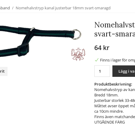
lsband
/
Nomehalvstryp kanal justerbar 18mm svart-smaragd
Nomehalvstr
svart-smar
64 kr
Finns i lager för o
Lägg i v
rit
nterest
Produktbeskrivning:
Nomehalvstryp av kana
Bredd 18mm.
Justerbar storlek 33-4
Måttet avser öppet måt
ca 10cm mindre.
Finns även matchande
UTGÅENDE FÄRG