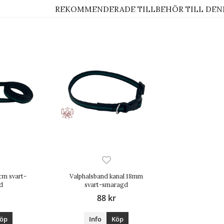
REKOMMENDERADE TILLBEHÖR TILL DEN
cm svart-
Valphalsband kanal 18mm
d
svart-smaragd
88 kr
öp
Info
Köp