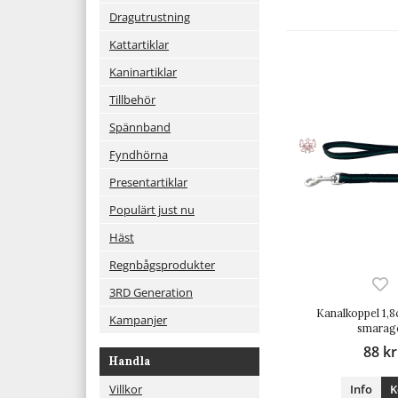
Dragutrustning
Kattartiklar
Kaninartiklar
Tillbehör
Spännband
Fyndhörna
Presentartiklar
Populärt just nu
Häst
Regnbågsprodukter
3RD Generation
Kanalkoppel 1,8
Kampanjer
smarag
88 kr
Handla
Info
K
Villkor