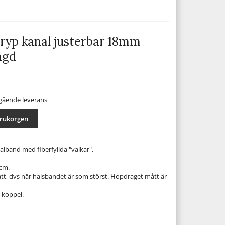
yp kanal justerbar 18mm
agd
mgående leverans
arukorgen
lband med fiberfyllda "valkar".
8cm.
t, dvs när halsbandet är som störst. Hopdraget mått är
 koppel.