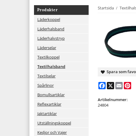
Startsida
/
Textilha
Produkter
Läderkoppel
Läderhalsband
Läderhalvstryp
Läderselar
Textilkoppel
Textilhalsband
Spara som favo
Textilselar
Facebook
X
Email
Pi
Spårlinor
Bomullsartiklar
Artikelnummer:
Reflexartiklar
24804
Jaktartiklar
Utställningskoppel
Kedjor och Vajer