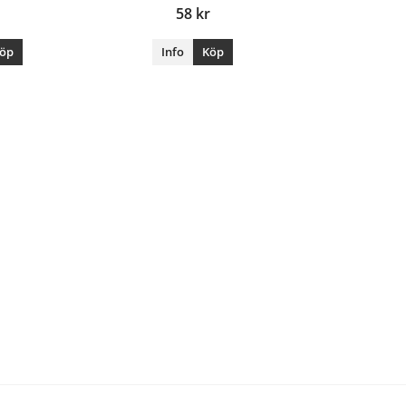
58 kr
öp
Info
Köp