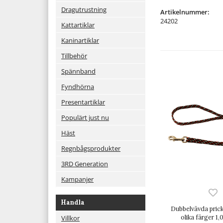
Dragutrustning
Artikelnummer:
24202
Kattartiklar
Kaninartiklar
Tillbehör
Spännband
Fyndhörna
Presentartiklar
Populärt just nu
Häst
Regnbågsprodukter
3RD Generation
Kampanjer
Handla
Dubbelvävda prick
olika färger 1
Villkor