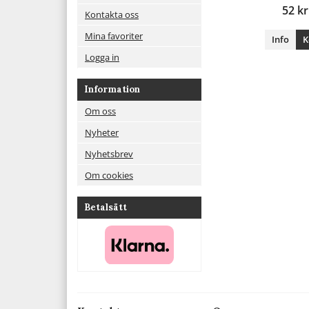
52 kr
Kontakta oss
Mina favoriter
Info
K
Logga in
Information
Om oss
Nyheter
Nyhetsbrev
Om cookies
Betalsätt