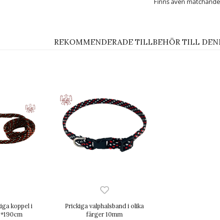
Finns även matchande
REKOMMENDERADE TILLBEHÖR TILL DEN
iga koppel i
Prickiga valphalsband i olika
,0*190cm
färger 10mm