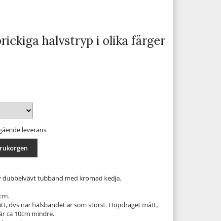
rickiga halvstryp i olika färger
mgående leverans
arukorgen
av dubbelvävt tubband med kromad kedja.
0cm.
t, dvs när halsbandet är som störst. Hopdraget mått,
är ca 10cm mindre.