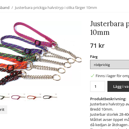
lsband
/
Justerbara prickiga halvstryp i olika färger 10mm
Justerbara p
10mm
71 kr
Färg
Finns i lager för o
Lägg i v
Produktbeskrivning:
Justerbara halvstryp 
Bredd 10mm.
rit
Justerbar storlek 28-4
Måttet avser öppet måt
nterest
då kedjan är åtdragen 