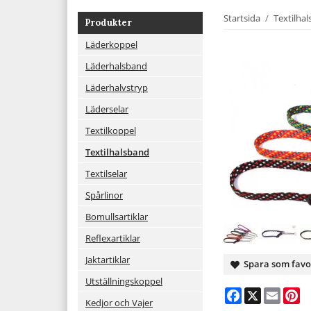
Startsida
/
Textilha
Produkter
Läderkoppel
Läderhalsband
Läderhalvstryp
Läderselar
Textilkoppel
Textilhalsband
Textilselar
Spårlinor
Bomullsartiklar
Reflexartiklar
Jaktartiklar
Spara som favo
Utställningskoppel
Facebook
X
Email
Pi
Kedjor och Vajer