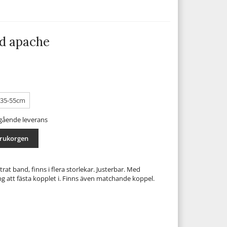
d apache
*35-55cm
mgående leverans
arukorgen
t band, finns i flera storlekar. Justerbar. Med
 att fästa kopplet i. Finns även matchande koppel.