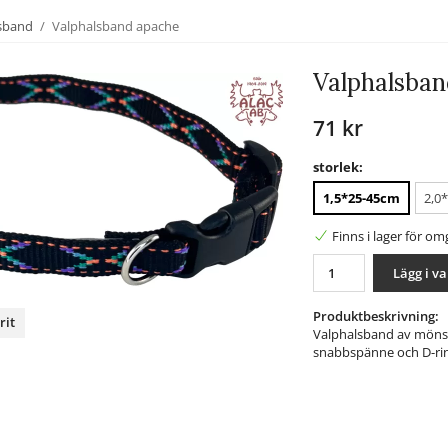
lsband
/
Valphalsband apache
Valphalsban
71 kr
storlek:
1,5*25-45cm
2,0
Finns i lager för o
Lägg i v
Produktbeskrivning:
rit
Valphalsband av mönstra
snabbspänne och D-ring
nterest