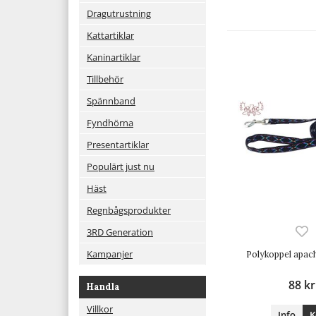
Dragutrustning
Kattartiklar
Kaninartiklar
Tillbehör
Spännband
Fyndhörna
Presentartiklar
Populärt just nu
Häst
Regnbågsprodukter
3RD Generation
Kampanjer
Polykoppel apac
88 kr
Handla
Villkor
Info
K