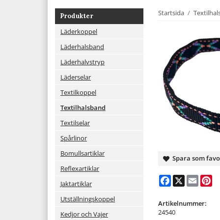
Startsida
/
Textilha
Produkter
Läderkoppel
Läderhalsband
Läderhalvstryp
Läderselar
Textilkoppel
Textilhalsband
Textilselar
Spårlinor
Bomullsartiklar
Spara som favo
Reflexartiklar
Facebook
X
Email
Pi
Jaktartiklar
Utställningskoppel
Artikelnummer:
24540
Kedjor och Vajer