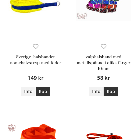
Sverige-halsbandet
valphalsband med
nomehalvstryp med foder
metallspänne i olika färger
10mm
149 kr
58 kr
Info
Köp
Info
Köp