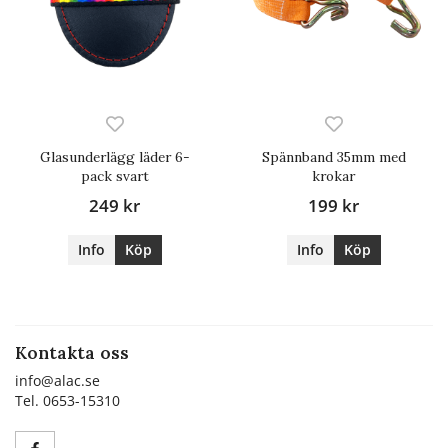
Glasunderlägg läder 6-
Spännband 35mm med
pack svart
krokar
249 kr
199 kr
Info
Köp
Info
Köp
Kontakta oss
info@alac.se
Tel. 0653-15310