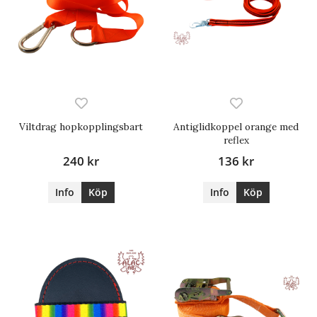
Viltdrag hopkopplingsbart
Antiglidkoppel orange med
reflex
240 kr
136 kr
Info
Köp
Info
Köp