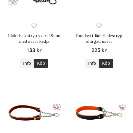
Läderhalvstryp svart 18mm
Rundsytt läderhalvstryp
med svart kedja
ofärgad natur
133 kr
225 kr
Info
Köp
Info
Köp