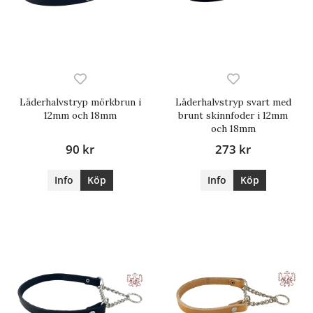
Läderhalvstryp mörkbrun i
Läderhalvstryp svart med
12mm och 18mm
brunt skinnfoder i 12mm
och 18mm
90 kr
273 kr
Info
Köp
Info
Köp