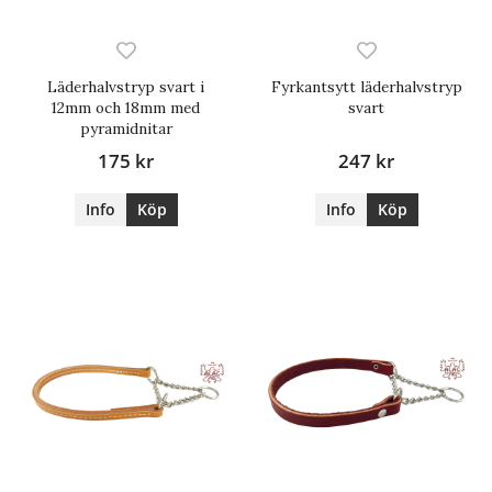
Läderhalvstryp svart i
Fyrkantsytt läderhalvstryp
12mm och 18mm med
svart
pyramidnitar
175 kr
247 kr
Info
Köp
Info
Köp