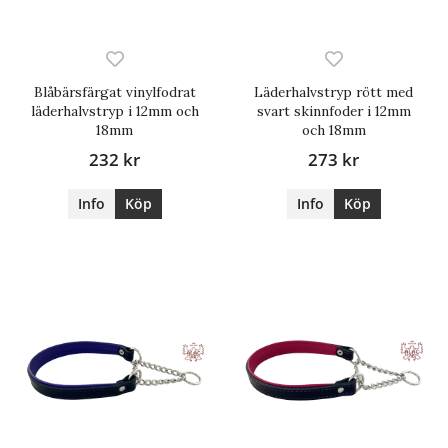
Blåbärsfärgat vinylfodrat
Läderhalvstryp rött med
läderhalvstryp i 12mm och
svart skinnfoder i 12mm
18mm
och 18mm
232 kr
273 kr
Info
Köp
Info
Köp