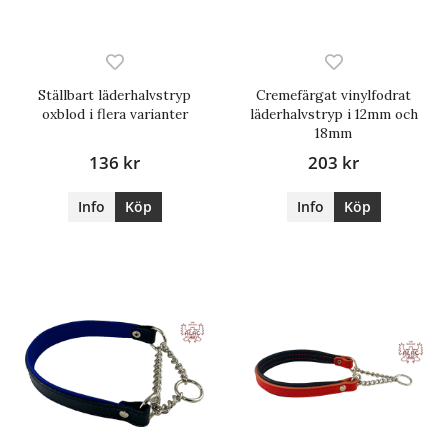
Ställbart läderhalvstryp
Cremefärgat vinylfodrat
oxblod i flera varianter
läderhalvstryp i 12mm och
18mm
136 kr
203 kr
Info
Köp
Info
Köp