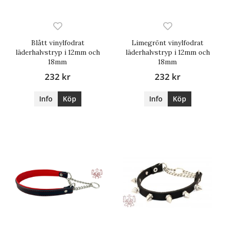
Blått vinylfodrat
Limegrönt vinylfodrat
läderhalvstryp i 12mm och
läderhalvstryp i 12mm och
18mm
18mm
232 kr
232 kr
Info
Köp
Info
Köp