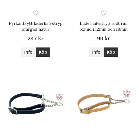
Fyrkantsytt läderhalvstryp
Läderhalvstryp rödbrun
ofärgad natur
oxhud i 12mm och 18mm
247 kr
90 kr
Info
Köp
Info
Köp