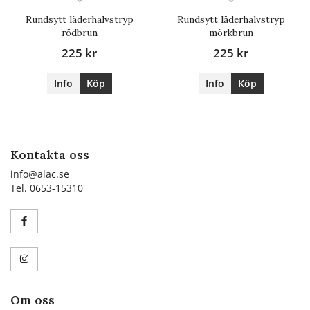
Rundsytt läderhalvstryp
Rundsytt läderhalvstryp
rödbrun
mörkbrun
225 kr
225 kr
Info
Köp
Info
Köp
Kontakta oss
info@alac.se
Tel. 0653-15310
Om oss