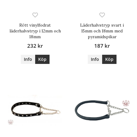
Rött vinylfodrat
Läderhalvstryp svart i
läderhalvstryp i 12mm och
15mm och 18mm med
18mm
pyramidspikar
232 kr
187 kr
Info
Köp
Info
Köp