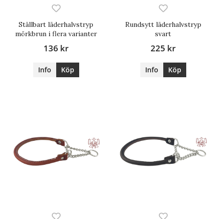
Ställbart läderhalvstryp
Rundsytt läderhalvstryp
mörkbrun i flera varianter
svart
136 kr
225 kr
Info
Köp
Info
Köp