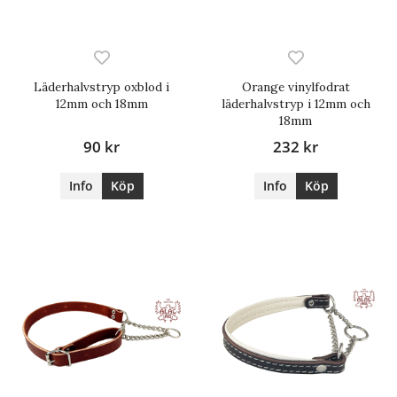
Läderhalvstryp oxblod i
Orange vinylfodrat
12mm och 18mm
läderhalvstryp i 12mm och
18mm
90 kr
232 kr
Info
Köp
Info
Köp