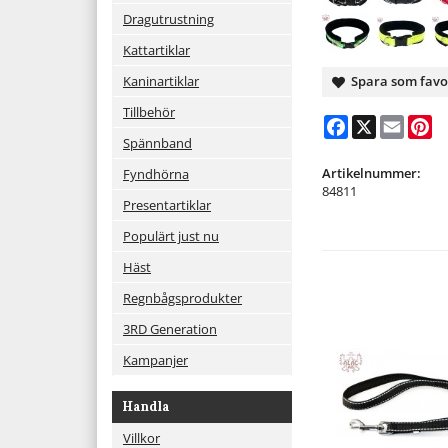
Dragutrustning
Kattartiklar
Spara som favo
Kaninartiklar
Tillbehör
Facebook
X
Email
Pi
Spännband
Artikelnummer:
Fyndhörna
84811
Presentartiklar
Populärt just nu
Häst
Regnbågsprodukter
3RD Generation
Kampanjer
Handla
Villkor