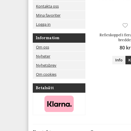
Kontakta oss
Mina favoriter
Logga in
Reflexkoppel i fle
Information
bredde
80 kr
Om oss
Nyheter
Info
K
Nyhetsbrev
Om cookies
Betalsätt