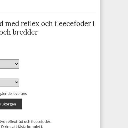
d med reflex och fleecefoder i
 och bredder
mgående leverans
arukorgen
vd reflextråd och fleecefoder.
ring att fästa kopplet i.