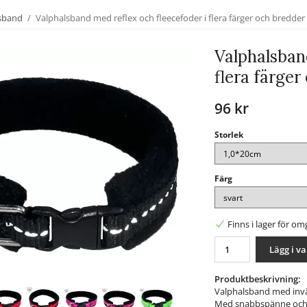
lsband
/
Valphalsband med reflex och fleecefoder i flera färger och bredder
Valphalsban
flera färger
96 kr
Storlek
Färg
Finns i lager för o
Lägg i v
Produktbeskrivning:
Valphalsband med invä
Med snabbspänne och D-