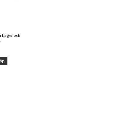
ra färger och
r
öp