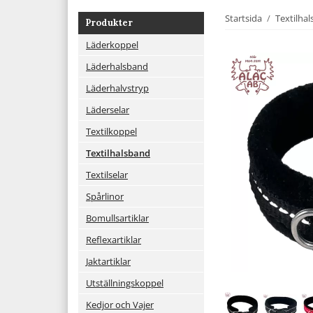
Startsida
/
Textilha
Produkter
Läderkoppel
Läderhalsband
Läderhalvstryp
Läderselar
Textilkoppel
Textilhalsband
Textilselar
Spårlinor
Bomullsartiklar
Reflexartiklar
Jaktartiklar
Utställningskoppel
Kedjor och Vajer