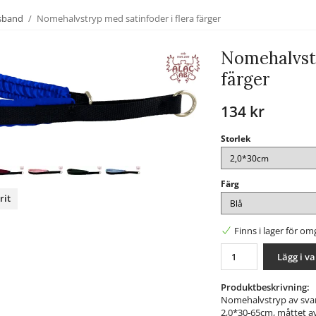
lsband
/
Nomehalvstryp med satinfoder i flera färger
Nomehalvstr
färger
134 kr
Storlek
Färg
rit
nterest
Finns i lager för o
Lägg i v
Produktbeskrivning:
Nomehalvstryp av svart
2,0*30-65cm, måttet av