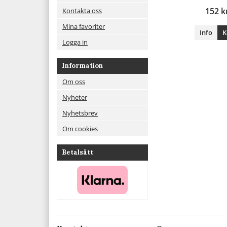
152 k
Kontakta oss
Mina favoriter
Info
K
Logga in
Information
Om oss
Nyheter
Nyhetsbrev
Om cookies
Betalsätt