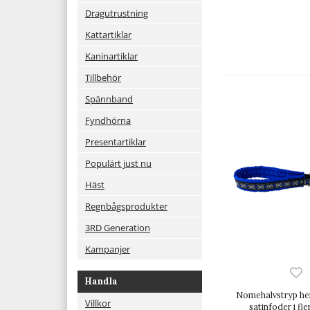
Dragutrustning
Kattartiklar
Kaninartiklar
Tillbehör
Spännband
Fyndhörna
Presentartiklar
Populärt just nu
Häst
Regnbågsprodukter
3RD Generation
Kampanjer
Handla
Nomehalvstryp h
Villkor
satinfoder i fle