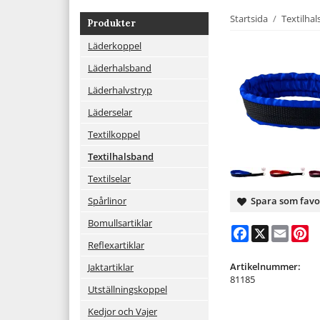
Startsida
/
Textilha
Produkter
Läderkoppel
Läderhalsband
Läderhalvstryp
Läderselar
Textilkoppel
Textilhalsband
Textilselar
Spårlinor
Spara som favo
Bomullsartiklar
Facebook
X
Email
Pi
Reflexartiklar
Artikelnummer:
Jaktartiklar
81185
Utställningskoppel
Kedjor och Vajer