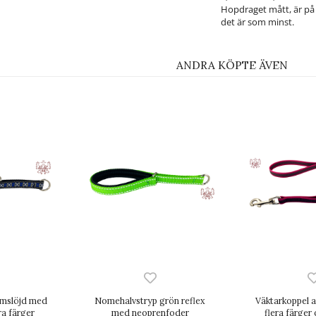
Hopdraget mått, är på
det är som minst.
ANDRA KÖPTE ÄVEN
emslöjd med
Nomehalvstryp grön reflex
Väktarkoppel a
ra färger
med neoprenfoder
flera färger