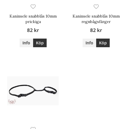
Kaninsele snabblås 10mm
Kaninsele snabblås 10mm
prickiga
regnbågsfärger
82 kr
82 kr
Info
Köp
Info
Köp