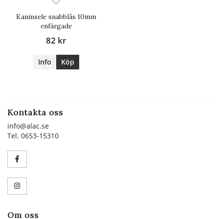
Kaninsele snabblås 10mm
enfärgade
82 kr
Info
Köp
Kontakta oss
info@alac.se
Tel. 0653-15310
Om oss