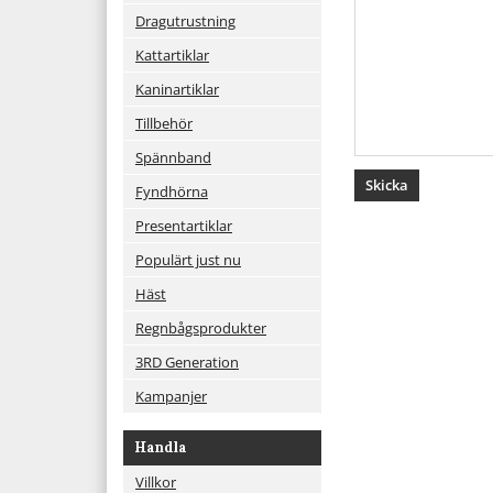
Dragutrustning
Kattartiklar
Kaninartiklar
Tillbehör
Spännband
Fyndhörna
Presentartiklar
Populärt just nu
Häst
Regnbågsprodukter
3RD Generation
Kampanjer
Handla
Villkor