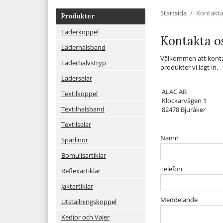
Startsida
/
Kontakta
Produkter
Läderkoppel
Kontakta o
Läderhalsband
Välkommen att kontak
Läderhalvstryp
produkter vi lagt in.
Läderselar
ALAC AB
Textilkoppel
Klockarvägen 1
Textilhalsband
82478 Bjuråker
Textilselar
Namn
Spårlinor
Bomullsartiklar
Telefon
Reflexartiklar
Jaktartiklar
Meddelande
Utställningskoppel
Kedjor och Vajer