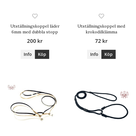
Utställningskoppel läder
Utställningskoppel med
6mm med dubbla stopp
krokodilklämma
200 kr
72 kr
Info
Köp
Info
Köp