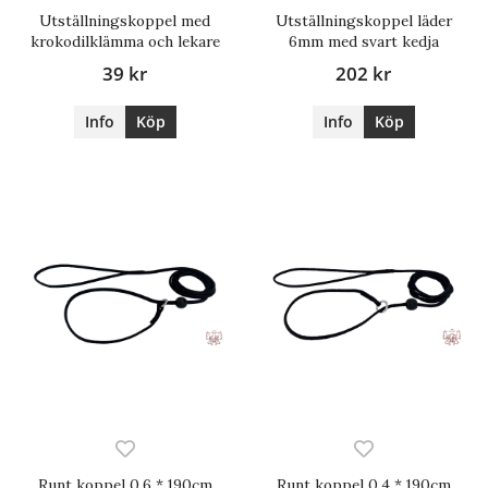
Utställningskoppel med
Utställningskoppel läder
krokodilklämma och lekare
6mm med svart kedja
39 kr
202 kr
Info
Köp
Info
Köp
Runt koppel 0,6 * 190cm
Runt koppel 0,4 * 190cm