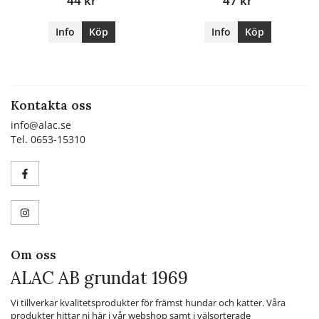
44 kr
47 kr
Info
Köp
Info
Köp
Kontakta oss
info@alac.se
Tel. 0653-15310
Om oss
ALAC AB grundat 1969
Vi tillverkar kvalitetsprodukter för främst hundar och katter. Våra
produkter hittar ni här i vår webshop samt i välsorterade