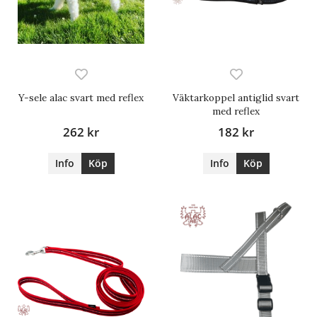
Y-sele alac svart med reflex
Väktarkoppel antiglid svart
med reflex
262 kr
182 kr
Info
Köp
Info
Köp