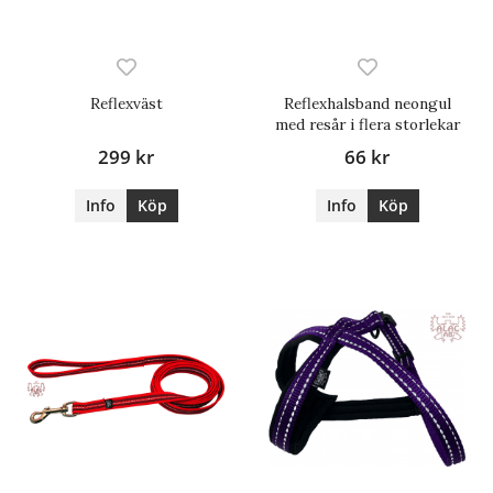
Reflexväst
Reflexhalsband neongul
med resår i flera storlekar
299 kr
66 kr
Info
Köp
Info
Köp