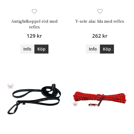
Antiglidkoppel röd med
Y-sele alac lila med reflex
reflex
129 kr
262 kr
Info
Köp
Info
Köp