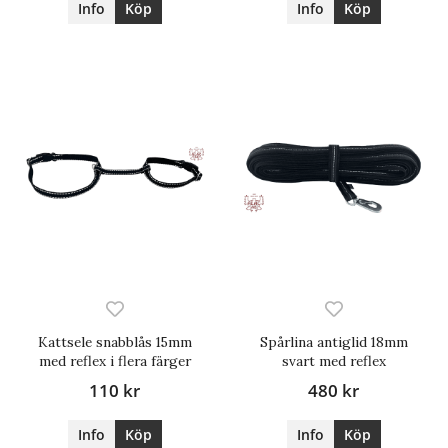
Info
Köp
Info
Köp
Kattsele snabblås 15mm
Spårlina antiglid 18mm
med reflex i flera färger
svart med reflex
110 kr
480 kr
Info
Köp
Info
Köp