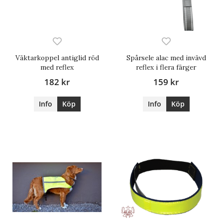
Väktarkoppel antiglid röd
Spårsele alac med invävd
med reflex
reflex i flera färger
182 kr
159 kr
Info
Köp
Info
Köp