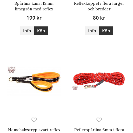
Spårlina kanal 15mm
Reflexkoppel i flera färger
limegrön med reflex
och bredder
199 kr
80 kr
Info
Köp
Info
Köp
Nomehalvstryp svart reflex
Reflexspårlina 6mm i flera