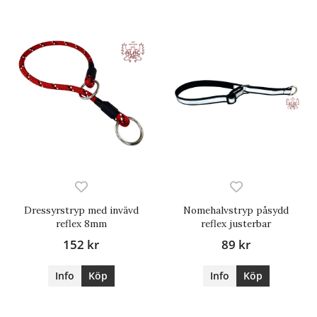
Dressyrstryp med invävd
Nomehalvstryp påsydd
reflex 8mm
reflex justerbar
152 kr
89 kr
Info
Köp
Info
Köp