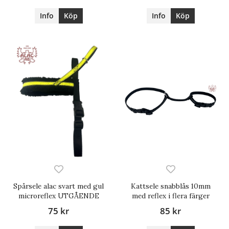
Info
Köp
Info
Köp
Spårsele alac svart med gul
Kattsele snabblås 10mm
microreflex UTGÅENDE
med reflex i flera färger
75 kr
85 kr