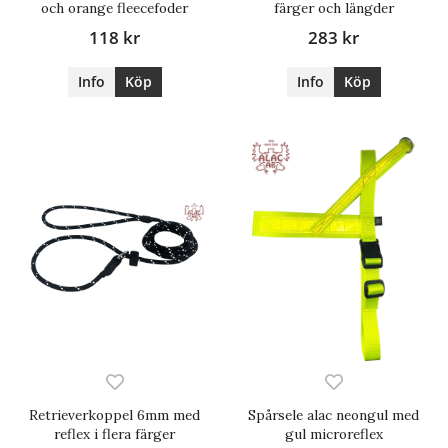
och orange fleecefoder
färger och längder
118 kr
283 kr
Info
Köp
Info
Köp
Retrieverkoppel 6mm med
Spårsele alac neongul med
reflex i flera färger
gul microreflex