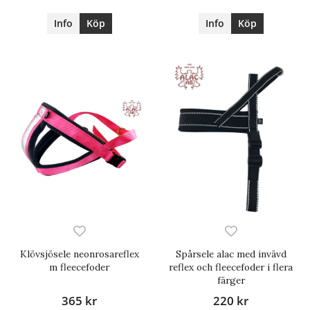
Info
Köp
Info
Köp
Klövsjösele neonrosareflex
Spårsele alac med invävd
m fleecefoder
reflex och fleecefoder i flera
färger
365 kr
220 kr