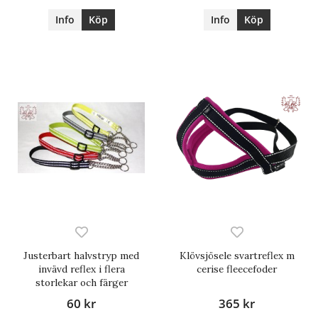
Info
Köp
Info
Köp
Justerbart halvstryp med
Klövsjösele svartreflex m
invävd reflex i flera
cerise fleecefoder
storlekar och färger
60 kr
365 kr