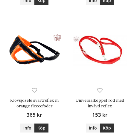
Info
Köp
Info
Köp
Klövsjösele svartreflex m
Universalkoppel röd med
orange fleecefoder
invävd reflex
365 kr
153 kr
Info
Köp
Info
Köp