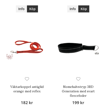
Info
Köp
Info
Köp
Väktarkoppel antiglid
Nomehalvstryp 3RD
orange med reflex
Generation med svart
fleecefoder
182 kr
199 kr