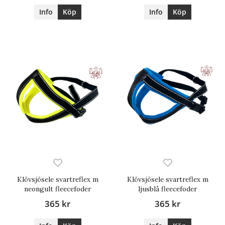
Info
Köp
Info
Köp
Klövsjösele svartreflex m
Klövsjösele svartreflex m
neongult fleecefoder
ljusblå fleecefoder
365 kr
365 kr