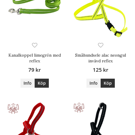
Kanalkoppel limegrön med
Småhundsele alac neongul
reflex
invävd reflex
79 kr
125 kr
Info
Köp
Info
Köp