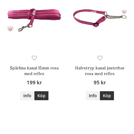
Spårlina kanal 15mm rosa
Halvstryp kanal justerbar
med reflex
rosa med reflex
199 kr
95 kr
Info
Köp
Info
Köp