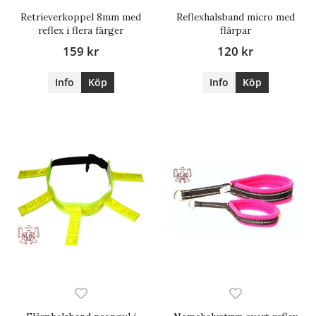
Retrieverkoppel 8mm med
Reflexhalsband micro med
reflex i flera färger
flärpar
159 kr
120 kr
Info
Köp
Info
Köp