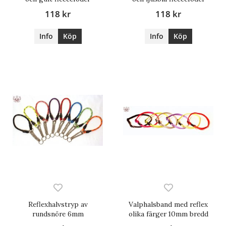
118 kr
118 kr
Info
Köp
Info
Köp
Reflexhalvstryp av
Valphalsband med reflex
rundsnöre 6mm
olika färger 10mm bredd