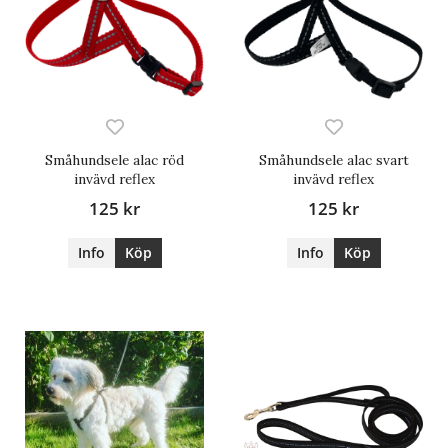
Småhundsele alac röd
Småhundsele alac svart
invävd reflex
invävd reflex
125 kr
125 kr
Info
Köp
Info
Köp