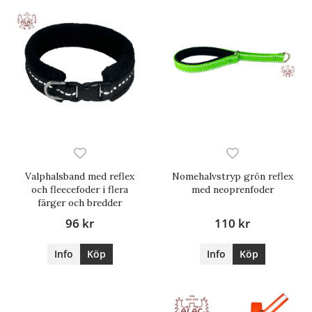
Valphalsband med reflex
Nomehalvstryp grön reflex
och fleecefoder i flera
med neoprenfoder
färger och bredder
96 kr
110 kr
Info
Köp
Info
Köp