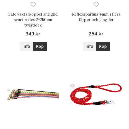
Safe väktarkoppel antiglid
Reflexspårlina 4mm i flera
svart reflex 2*250cm
färger och längder
twistlock
349 kr
254 kr
Info
Köp
Info
Köp