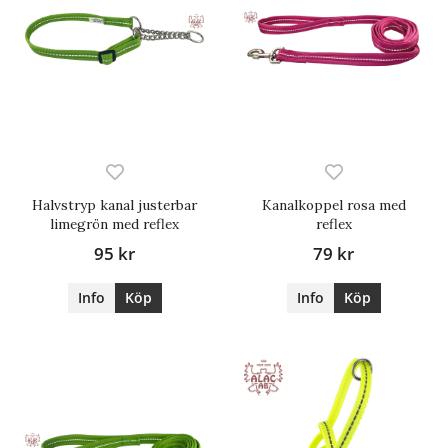
Halvstryp kanal justerbar
Kanalkoppel rosa med
limegrön med reflex
reflex
95 kr
79 kr
Info
Köp
Info
Köp