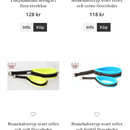
Flärphalsband neongul i
Nomehalvstryp svart reflex
flera storlekar
och cerise fleecefoder
128 kr
118 kr
Info
Köp
Info
Köp
Nomehalvstryp svart reflex
Nomehalvstryp svart reflex
och gult fleecefoder
och ljusblå fleecefoder