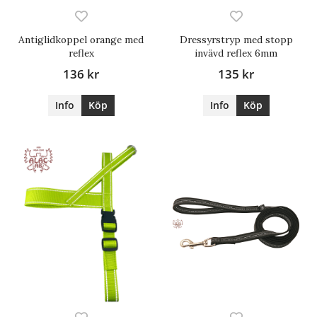
Antiglidkoppel orange med
Dressyrstryp med stopp
reflex
invävd reflex 6mm
136 kr
135 kr
Info
Köp
Info
Köp