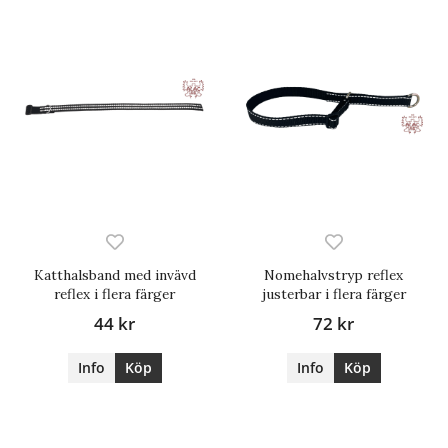
Katthalsband med invävd
Nomehalvstryp reflex
reflex i flera färger
justerbar i flera färger
44 kr
72 kr
Info
Köp
Info
Köp