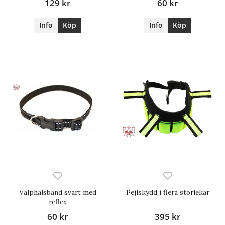
129 kr
60 kr
Info
Köp
Info
Köp
Valphalsband svart med
Pejlskydd i flera storlekar
reflex
60 kr
395 kr