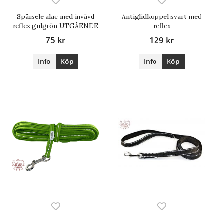
Spårsele alac med invävd
Antiglidkoppel svart med
reflex gulgrön UTGÅENDE
reflex
75 kr
129 kr
Info
Köp
Info
Köp