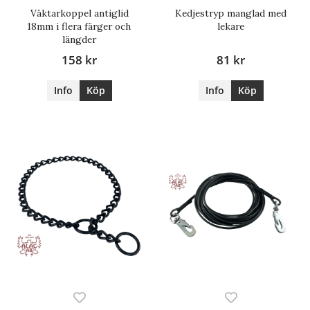
Väktarkoppel antiglid
Kedjestryp manglad med
18mm i flera färger och
lekare
längder
158 kr
81 kr
Info
Köp
Info
Köp