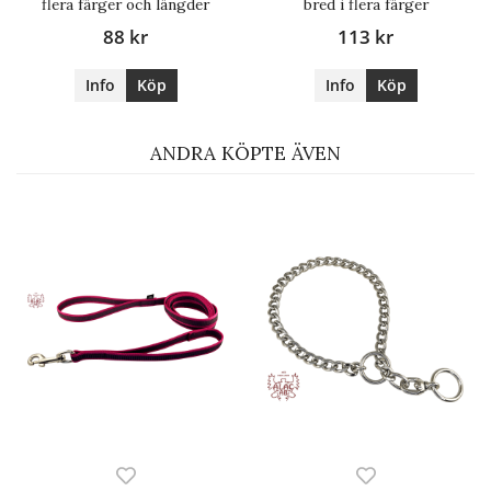
flera färger och längder
bred i flera färger
88 kr
113 kr
Info
Köp
Info
Köp
ANDRA KÖPTE ÄVEN