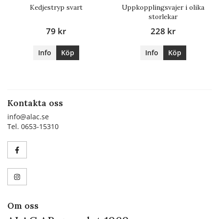
Kedjestryp svart
Uppkopplingsvajer i olika
storlekar
79 kr
228 kr
Info
Köp
Info
Köp
Kontakta oss
info@alac.se
Tel. 0653-15310
Om oss