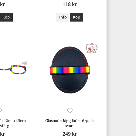
 kr
118 kr
Köp
Info
Köp
ås 10mm i flera
Glasunderlägg läder 6-pack
sfärger
svart
 kr
249 kr