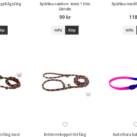
egnbågsfärg
Spårlina rainbow 4mm * 10m
Spårlina rund
lättvikt
99 kr
118
öp
Info
Köp
Info
lerfärg med
Retrieverkoppel flerfärg
Justerbara hal