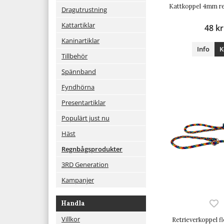
Kattkoppel 4mm r
Dragutrustning
Kattartiklar
48 kr
Kaninartiklar
Info
K
Tillbehör
Spännband
Fyndhörna
Presentartiklar
Populärt just nu
Häst
Regnbågsprodukter
3RD Generation
Kampanjer
Handla
Villkor
Retrieverkoppel f