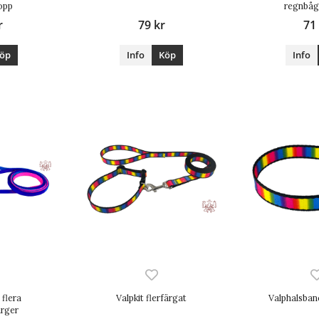
opp
regnbåg
r
79 kr
71
öp
Info
Köp
Info
 flera
Valpkit flerfärgat
Valphalsban
rger