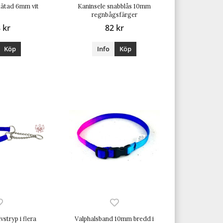
flätad 6mm vit
Kaninsele snabblås 10mm
regnbågsfärger
 kr
82 kr
Köp
Info
Köp
vstryp i flera
Valphalsband 10mm bredd i