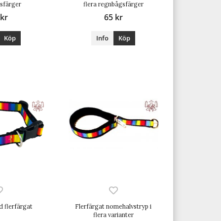
sfärger
flera regnbågsfärger
 kr
65 kr
Köp
Info
Köp
d flerfärgat
Flerfärgat nomehalvstryp i
flera varianter