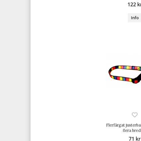
122 k
Info
Flerfärgat justerbar
flera bre
71 kr