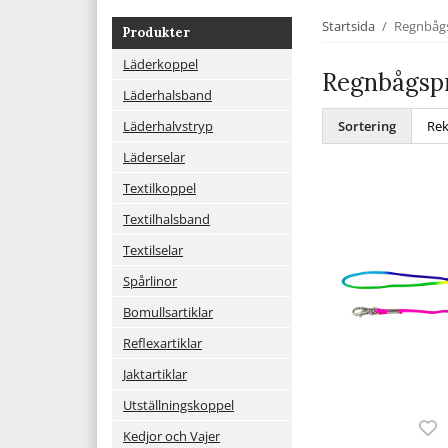
Startsida
/
Regnbåg
Produkter
Läderkoppel
Regnbågsp
Läderhalsband
Läderhalvstryp
Sortering
Läderselar
Textilkoppel
Textilhalsband
Textilselar
Spårlinor
Bomullsartiklar
Reflexartiklar
Jaktartiklar
Utställningskoppel
Kedjor och Vajer