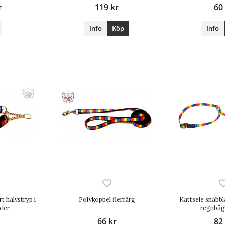
r
119 kr
60
Info
Köp
Info
t halvstryp i
Polykoppel flerfärg
Kattsele snabbl
dder
regnbåg
66 kr
82