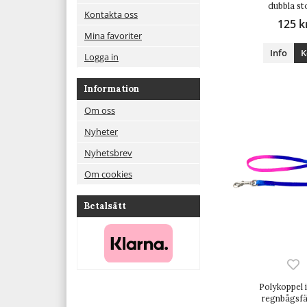
dubbla st
Kontakta oss
125 k
Mina favoriter
Info
K
Logga in
Information
Om oss
Nyheter
Nyhetsbrev
Om cookies
Betalsätt
Polykoppel i
regnbågsfä