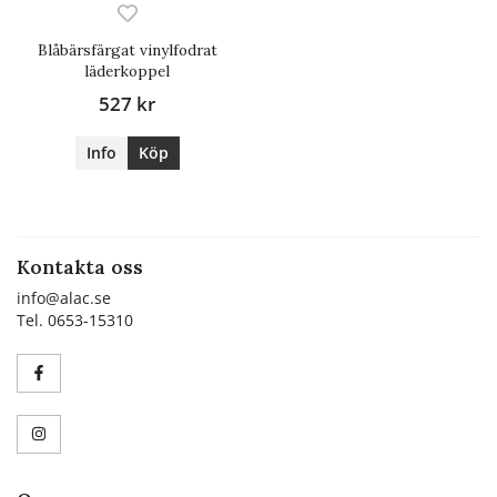
Blåbärsfärgat vinylfodrat
läderkoppel
527 kr
Info
Köp
Kontakta oss
info@alac.se
Tel. 0653-15310