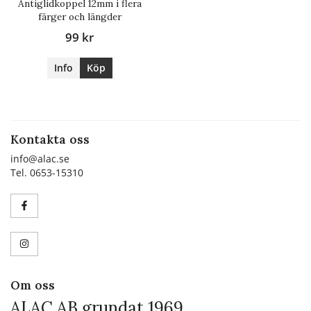
Antiglidkoppel 12mm i flera
färger och längder
99 kr
Info
Köp
Kontakta oss
info@alac.se
Tel. 0653-15310
Om oss
ALAC AB grundat 1969