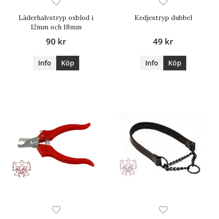
Läderhalvstryp oxblod i
Kedjestryp dubbel
12mm och 18mm
90 kr
49 kr
Info
Köp
Info
Köp