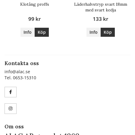
Klotång proffs
Läderhalvstryp svart 18mm
med svart kedja
99 kr
133 kr
Info
Köp
Info
Köp
Kontakta oss
info@alac.se
Tel. 0653-15310
Om oss