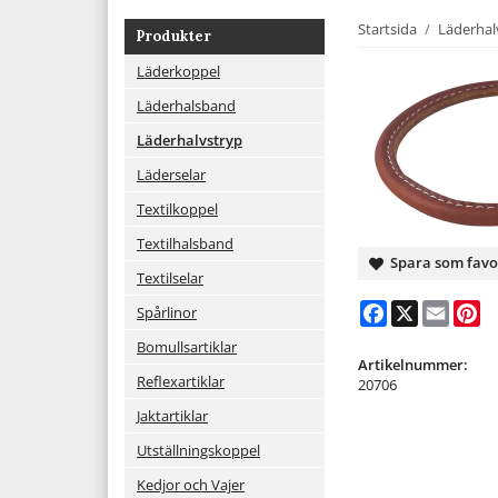
Startsida
/
Läderhal
Produkter
Läderkoppel
Läderhalsband
Läderhalvstryp
Läderselar
Textilkoppel
Textilhalsband
Spara som favo
Textilselar
Facebook
X
Email
Pi
Spårlinor
Bomullsartiklar
Artikelnummer:
Reflexartiklar
20706
Jaktartiklar
Utställningskoppel
Kedjor och Vajer