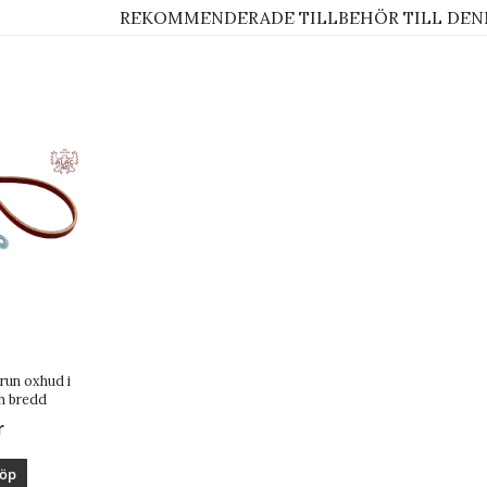
REKOMMENDERADE TILLBEHÖR TILL DEN
run oxhud i
ch bredd
r
öp