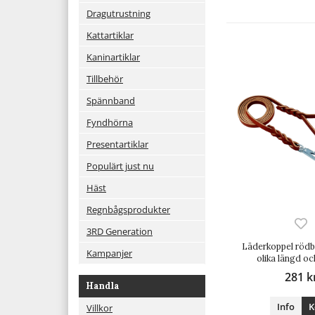
Dragutrustning
Kattartiklar
Kaninartiklar
Tillbehör
Spännband
Fyndhörna
Presentartiklar
Populärt just nu
Häst
Regnbågsprodukter
3RD Generation
Läderkoppel rödb
Kampanjer
olika längd o
281 k
Handla
Info
K
Villkor