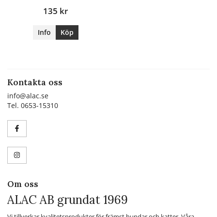
135 kr
Info
Köp
Kontakta oss
info@alac.se
Tel. 0653-15310
Om oss
ALAC AB grundat 1969
Vi tillverkar kvalitetsprodukter för främst hundar och katter. Våra