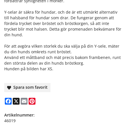
förbättrar synligheten i mörker.
Y-selar är säkra för hundar, och de är ett utmärkt alternativ
till halsband för hundar som drar. De fungerar genom att
fördela trycket över bröstet och bröstkorgen, så att inte
trycket blir mot halsen. Detta gör promenaden bekvämare för
din hund.
För att avgöra vilken storlek du ska välja på din Y-sele, mäter
du din hunds omkrets runt bröstet.
Använd ett måttband och mät precis bakom frambenen, runt
den största delen av din hunds bröstkorg.
Hunden på bilden har XS.
Spara som favorit
Facebook
X
Email
Pinterest
Artikelnummer:
46019