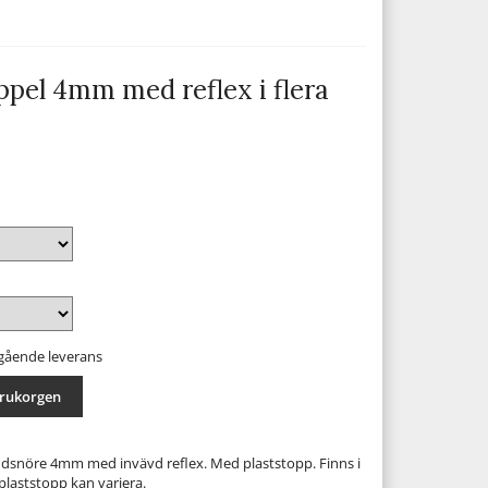
ppel 4mm med reflex i flera
mgående leverans
arukorgen
ndsnöre 4mm med invävd reflex. Med plaststopp. Finns i
 plaststopp kan variera.