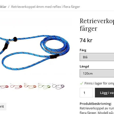
iklar
/
Retrieverkoppel 4mm med reflex i flera färger
Retrieverko
färger
74 kr
Färg
Längd
Finns i lager för o
Lägg i v
Produktbeskrivning:
rit
Retrieverkoppel av ru
flera färger. Modell på