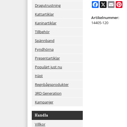
Facebook
X
Email
Pi
Dragutrustning
Kattartiklar
Artikelnummer:
14405-120
Kaninartiklar
Tillbehör
Spännband
Fyndhörna
Presentartiklar
Populärt just nu
Häst
Regnbågsprodukter
3RD Generation
Kampanjer
Handla
Villkor