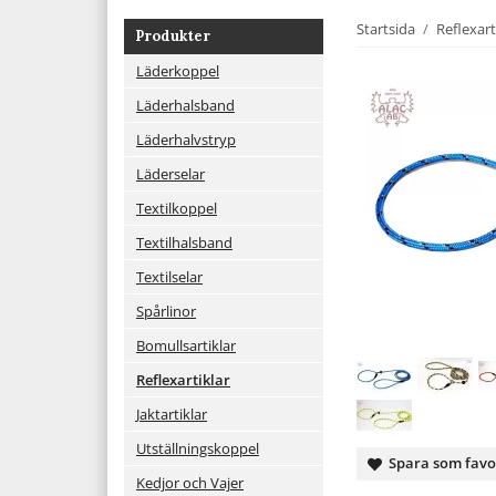
Startsida
/
Reflexart
Produkter
Läderkoppel
Läderhalsband
Läderhalvstryp
Läderselar
Textilkoppel
Textilhalsband
Textilselar
Spårlinor
Bomullsartiklar
Reflexartiklar
Jaktartiklar
Utställningskoppel
Spara som favo
Kedjor och Vajer