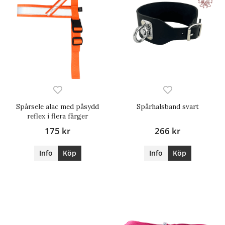
Spårsele alac med påsydd
Spårhalsband svart
reflex i flera färger
175 kr
266 kr
Info
Köp
Info
Köp