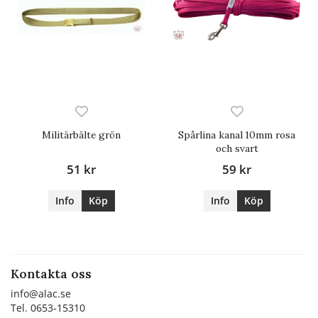
Militärbälte grön
Spårlina kanal 10mm rosa
och svart
51 kr
59 kr
Info
Köp
Info
Köp
Kontakta oss
info@alac.se
Tel. 0653-15310