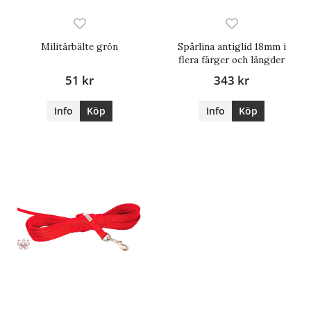
Militärbälte grön
Spårlina antiglid 18mm i
flera färger och längder
51 kr
343 kr
Info
Köp
Info
Köp