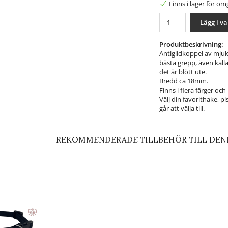
Finns i lager för o
Lägg i v
Produktbeskrivning:
Antiglidkoppel av mju
bästa grepp, även kall
det är blött ute.
Bredd ca 18mm.
Finns i flera färger och
Välj din favorithake, p
går att välja till.
REKOMMENDERADE TILLBEHÖR TILL DEN