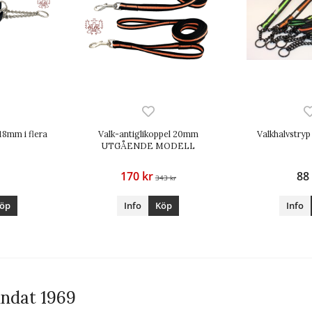
 18mm i flera
Valk-antiglikoppel 20mm
Valkhalvstryp 
UTGÅENDE MODELL
170 kr
88
343 kr
öp
Info
Köp
Info
ndat 1969