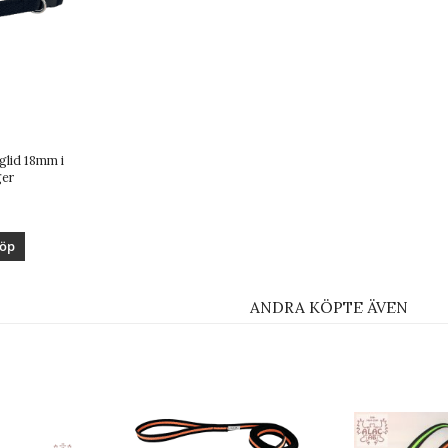
glid 18mm i
ger
öp
ANDRA KÖPTE ÄVEN