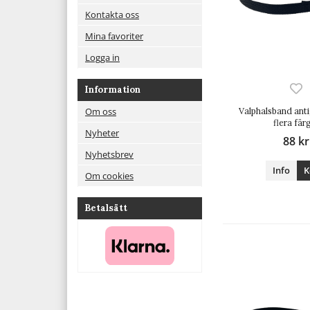
Kontakta oss
Mina favoriter
Logga in
Information
Om oss
Valphalsband anti
flera fär
Nyheter
88 kr
Nyhetsbrev
Info
K
Om cookies
Betalsätt