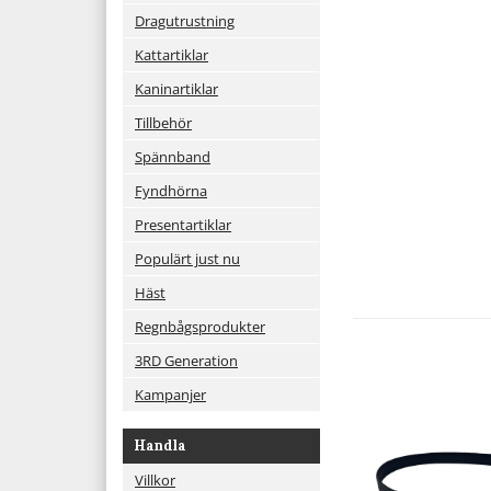
Dragutrustning
Kattartiklar
Kaninartiklar
Tillbehör
Spännband
Fyndhörna
Presentartiklar
Populärt just nu
Häst
Regnbågsprodukter
3RD Generation
Kampanjer
Handla
Villkor