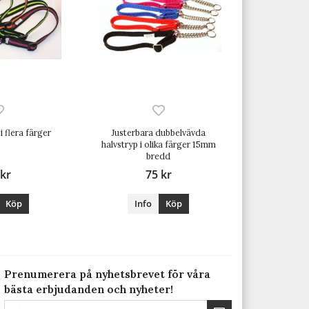
i flera färger
Justerbara dubbelvävda
halvstryp i olika färger 15mm
bredd
 kr
75 kr
Köp
Info
Köp
Prenumerera på nyhetsbrevet för våra
bästa erbjudanden och nyheter!