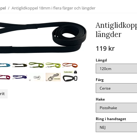
ppel
/
Antiglidkoppel 18mm i flera färger och längder
Antiglidkopp
längder
119 kr
Längd
Färg
rit
Hake
nterest
Ring i handtaget