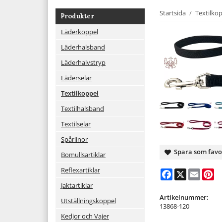
Startsida
/
Textilko
Produkter
Läderkoppel
Läderhalsband
Läderhalvstryp
Läderselar
Textilkoppel
Textilhalsband
Textilselar
Spårlinor
Spara som favo
Bomullsartiklar
Reflexartiklar
Facebook
X
Email
Pi
Jaktartiklar
Artikelnummer:
Utställningskoppel
13868-120
Kedjor och Vajer