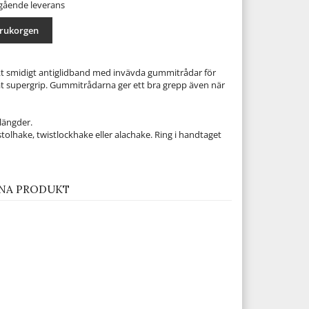
mgående leverans
arukorgen
kt smidigt antiglidband med invävda gummitrådar för
at supergrip. Gummitrådarna ger ett bra grepp även när
 längder.
istolhake, twistlockhake eller alachake. Ring i handtaget
NA PRODUKT