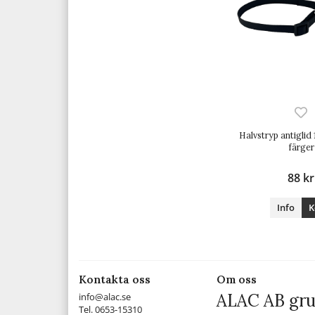
Halvstryp antiglid
färger
88 kr
Info
K
Kontakta oss
Om oss
ALAC AB gru
info@alac.se
Tel. 0653-15310