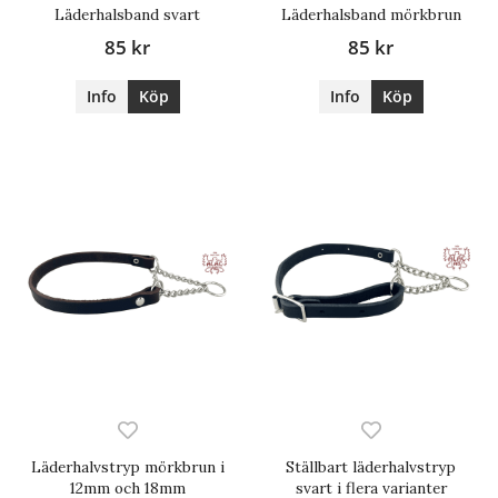
Läderhalsband svart
Läderhalsband mörkbrun
85 kr
85 kr
Info
Köp
Info
Köp
Läderhalvstryp mörkbrun i
Ställbart läderhalvstryp
12mm och 18mm
svart i flera varianter