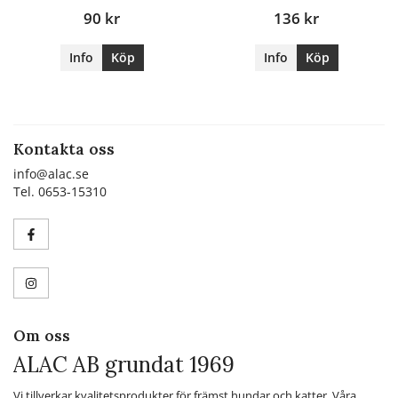
90 kr
136 kr
Info
Köp
Info
Köp
Kontakta oss
info@alac.se
Tel. 0653-15310
Om oss
ALAC AB grundat 1969
Vi tillverkar kvalitetsprodukter för främst hundar och katter. Våra