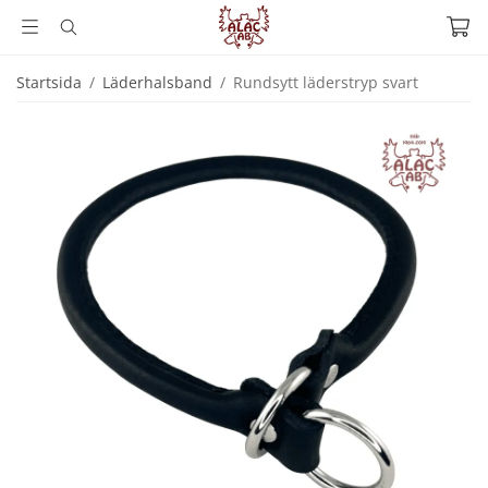
Startsida
/
Läderhalsband
/
Rundsytt läderstryp svart