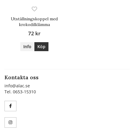
Utställningskoppel med
krokodilklämma
72 kr
Info
Köp
Kontakta oss
info@alac.se
Tel. 0653-15310