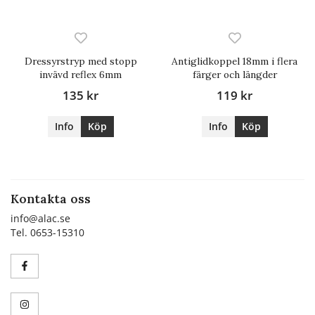
Dressyrstryp med stopp
Antiglidkoppel 18mm i flera
invävd reflex 6mm
färger och längder
135 kr
119 kr
Info
Köp
Info
Köp
Kontakta oss
info@alac.se
Tel. 0653-15310