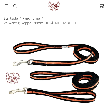
Startsida
/
Fyndhörna
/
Valk-antiglikoppel 20mm UTGÅENDE MODELL