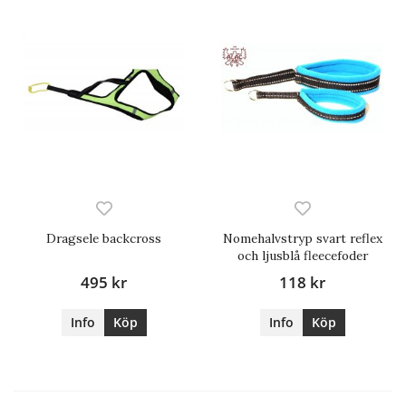
Dragsele backcross
Nomehalvstryp svart reflex
och ljusblå fleecefoder
495 kr
118 kr
Info
Köp
Info
Köp