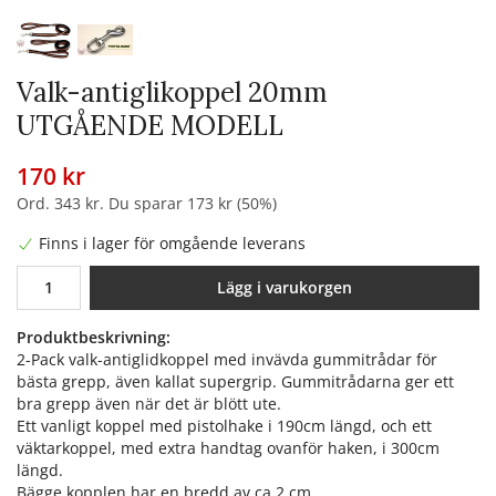
Valk-antiglikoppel 20mm
UTGÅENDE MODELL
170 kr
Ord.
343 kr
. Du sparar
173 kr
(
50
%)
Finns i lager för omgående leverans
Lägg i varukorgen
Produktbeskrivning:
2-Pack valk-antiglidkoppel med invävda gummitrådar för
bästa grepp, även kallat supergrip. Gummitrådarna ger ett
bra grepp även när det är blött ute.
Ett vanligt koppel med pistolhake i 190cm längd, och ett
väktarkoppel, med extra handtag ovanför haken, i 300cm
längd.
Bägge kopplen har en bredd av ca 2 cm.