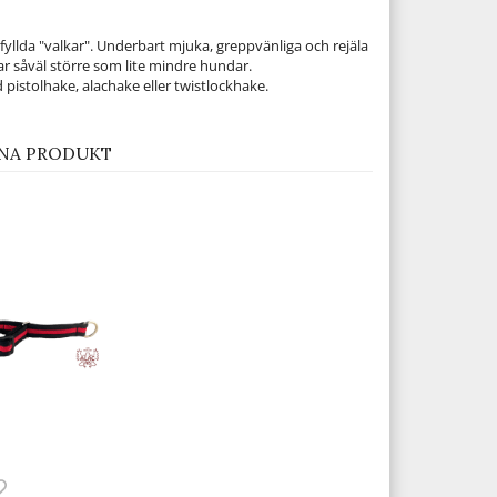
yllda "valkar". Underbart mjuka, greppvänliga och rejäla
 såväl större som lite mindre hundar.
istolhake, alachake eller twistlockhake.
NA PRODUKT