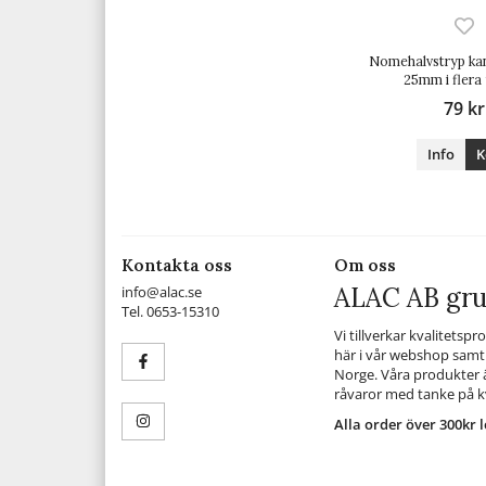
Nomehalvstryp kan
25mm i flera
79 kr
Info
K
Kontakta oss
Om oss
ALAC AB gru
info@alac.se
Tel. 0653-15310
Vi tillverkar kvalitetsp
här i vår webshop samt 
Norge. Våra produkter ä
råvaror med tanke på kv
Alla order över 300kr l