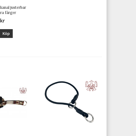
kanal justerbar
era färger
 kr
Köp