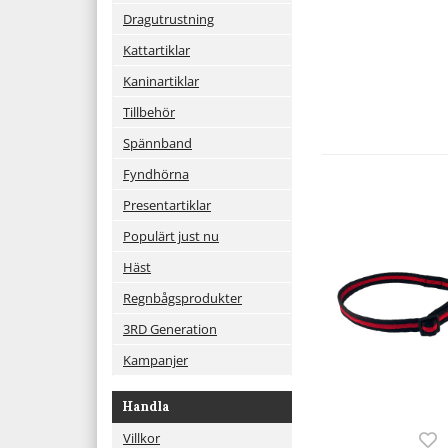
Dragutrustning
Kattartiklar
Kaninartiklar
Tillbehör
Spännband
Fyndhörna
Presentartiklar
Populärt just nu
Häst
Regnbågsprodukter
3RD Generation
Kampanjer
Handla
Villkor