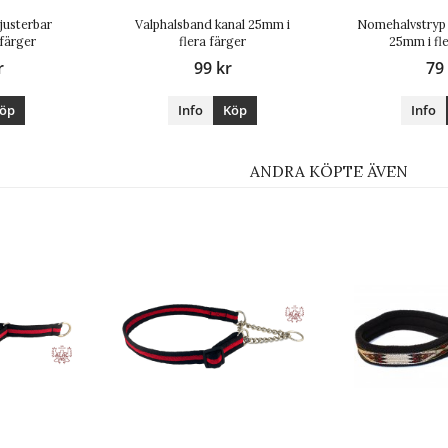
 justerbar
Valphalsband kanal 25mm i
Nomehalvstryp 
 färger
flera färger
25mm i fl
r
99 kr
79
öp
Info
Köp
Info
ANDRA KÖPTE ÄVEN