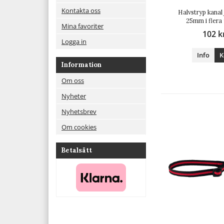
Kontakta oss
Halvstryp kanal
25mm i flera
Mina favoriter
102 k
Logga in
Info
K
Information
Om oss
Nyheter
Nyhetsbrev
Om cookies
Betalsätt