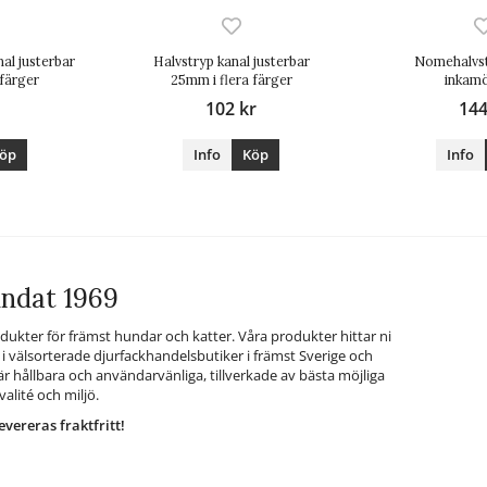
al justerbar
Halvstryp kanal justerbar
Nomehalvst
 färger
25mm i flera färger
inkam
102 kr
144
öp
Info
Köp
Info
ndat 1969
rodukter för främst hundar och katter. Våra produkter hittar ni
i välsorterade djurfackhandelsbutiker i främst Sverige och
r hållbara och användarvänliga, tillverkade av bästa möjliga
alité och miljö.
evereras fraktfritt!