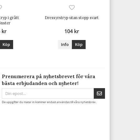
ryp i grått
Dressyrstryp utan stopp svart
önster
 kr
104 kr
Köp
Info
Köp
Prenumerera på nyhetsbrevet för våra
bästa erbjudanden och nyheter!
De uppgifter du matar in kommer endast användas till våra nyhetsbrev.