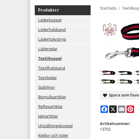
Startsida
/
Textilko
Produkter
Läderkoppel
Läderhalsband
Läderhalvstryp
Läderselar
Textilkoppel
Textilhalsband
Textilselar
Spårlinor
Spara som favo
Bomullsartiklar
Reflexartiklar
Facebook
X
Email
Pi
Jaktartiklar
Artikelnummer:
Utställningskoppel
13702
Kedjor och Vajer