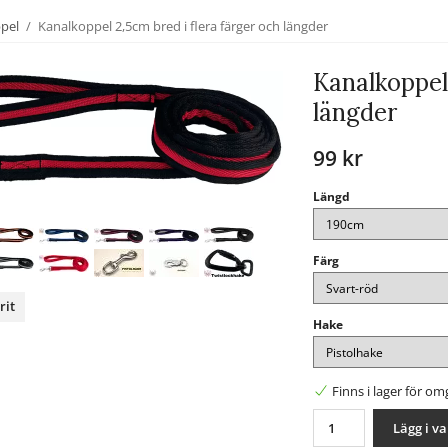
ppel
/
Kanalkoppel 2,5cm bred i flera färger och längder
Kanalkoppel 
längder
99 kr
Längd
Färg
rit
Hake
nterest
Finns i lager för o
Lägg i v