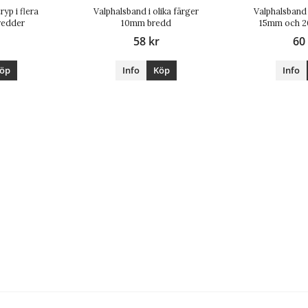
ryp i flera
Valphalsband i olika färger
Valphalsband 
redder
10mm bredd
15mm och 
58 kr
60
öp
Info
Köp
Info