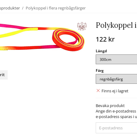
sprodukter
/
Polykoppel i flera regnbågsfärger
Polykoppel i
122 kr
Längd
Färg
rit
nterest
Finns ej i lagret
Bevaka produkt
Ange din e-postadress 
e-postadress sparas i u