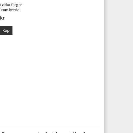
i olika färger
20mm bredd
 kr
Köp