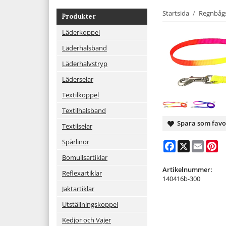
Startsida
/
Regnbåg
Produkter
Läderkoppel
Läderhalsband
Läderhalvstryp
Läderselar
Textilkoppel
Textilhalsband
Spara som favo
Textilselar
Spårlinor
Facebook
X
Email
Pi
Bomullsartiklar
Artikelnummer:
Reflexartiklar
140416b-300
Jaktartiklar
Utställningskoppel
Kedjor och Vajer