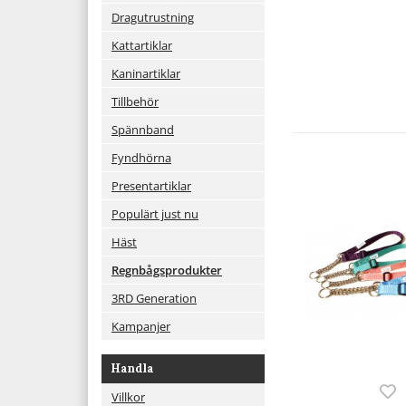
Dragutrustning
Kattartiklar
Kaninartiklar
Tillbehör
Spännband
Fyndhörna
Presentartiklar
Populärt just nu
Häst
Regnbågsprodukter
3RD Generation
Kampanjer
Handla
Villkor