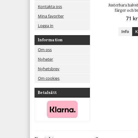
Justerbara halvst
Kontakta oss
färger och b
Mina favoriter
71 kr
Logga in
Info
K
Information
Om oss
Nyheter
Nyhetsbrev
Om cookies
Betalsätt