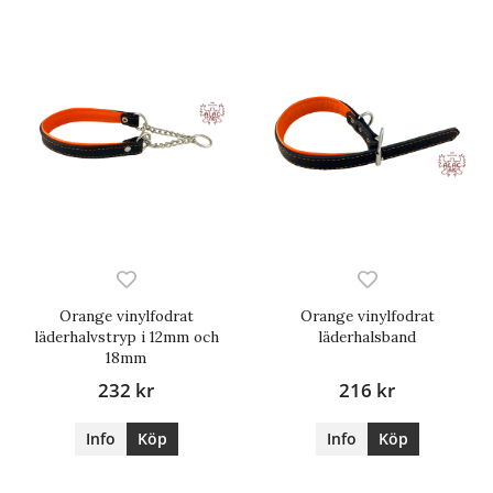
Orange vinylfodrat
Orange vinylfodrat
läderhalvstryp i 12mm och
läderhalsband
18mm
232 kr
216 kr
Info
Köp
Info
Köp