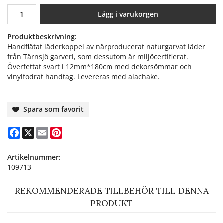
Lägg i varukorgen
Produktbeskrivning:
Handflätat läderkoppel av närproducerat naturgarvat läder
från Tärnsjö garveri, som dessutom är miljöcertifierat.
Överfettat svart i 12mm*180cm med dekorsömmar och
vinylfodrat handtag. Levereras med alachake.
Spara som favorit
Facebook
X
Email
Pinterest
Artikelnummer:
109713
REKOMMENDERADE TILLBEHÖR TILL DENNA
PRODUKT