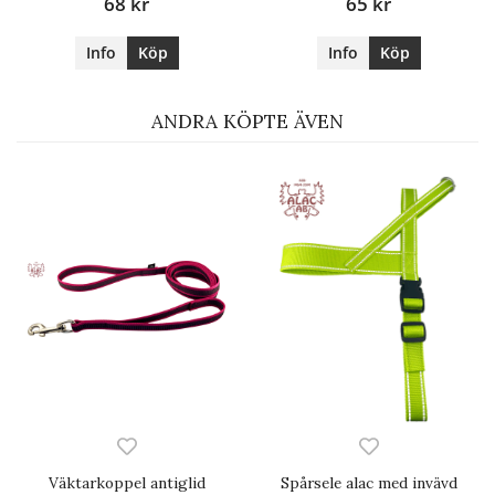
68 kr
65 kr
Info
Köp
Info
Köp
ANDRA KÖPTE ÄVEN
Väktarkoppel antiglid
Spårsele alac med invävd