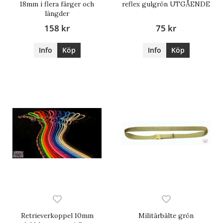
18mm i flera färger och
reflex gulgrön UTGÅENDE
längder
158 kr
75 kr
Info
Köp
Info
Köp
Retrieverkoppel 10mm
Militärbälte grön