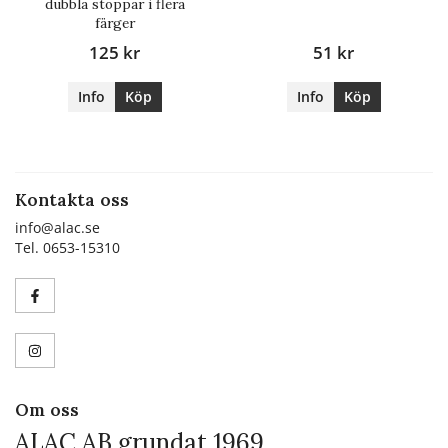
dubbla stoppar i flera
färger
125 kr
51 kr
Info
Köp
Info
Köp
Kontakta oss
info@alac.se
Tel. 0653-15310
Om oss
ALAC AB grundat 1969