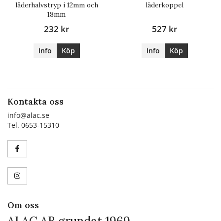
läderhalvstryp i 12mm och
läderkoppel
18mm
232 kr
527 kr
Info
Köp
Info
Köp
Kontakta oss
info@alac.se
Tel. 0653-15310
Om oss