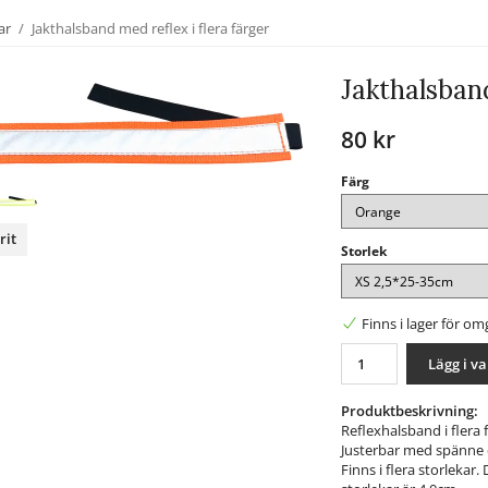
ar
/
Jakthalsband med reflex i flera färger
Jakthalsband
80 kr
Färg
rit
Storlek
nterest
Finns i lager för o
Lägg i v
Produktbeskrivning:
Reflexhalsband i flera 
Justerbar med spänne oc
Finns i flera storlekar