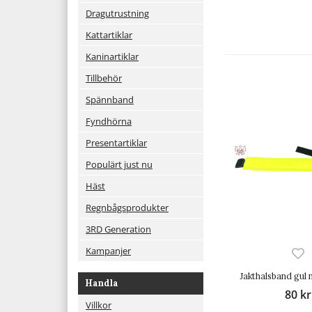
Dragutrustning
Kattartiklar
Kaninartiklar
Tillbehör
Spännband
Fyndhörna
Presentartiklar
Populärt just nu
Häst
Regnbågsprodukter
3RD Generation
Kampanjer
Jakthalsband gul 
Handla
80 kr
Villkor