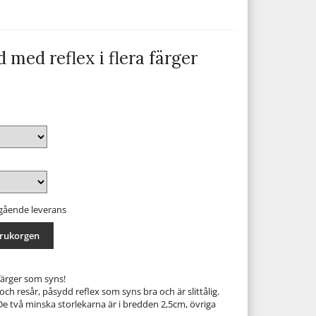
 med reflex i flera färger
mgående leverans
arukorgen
färger som syns!
h resår, påsydd reflex som syns bra och är slittålig.
. De två minska storlekarna är i bredden 2,5cm, övriga