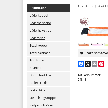
Startsida
/
Jaktartikl
Produkter
Läderkoppel
Läderhalsband
Läderhalvstryp
Läderselar
Textilkoppel
Textilhalsband
Spara som favo
Textilselar
Facebook
X
Email
Pi
Spårlinor
Artikelnummer:
Bomullsartiklar
24848
Reflexartiklar
Jaktartiklar
Utställningskoppel
Kedjor och Vajer