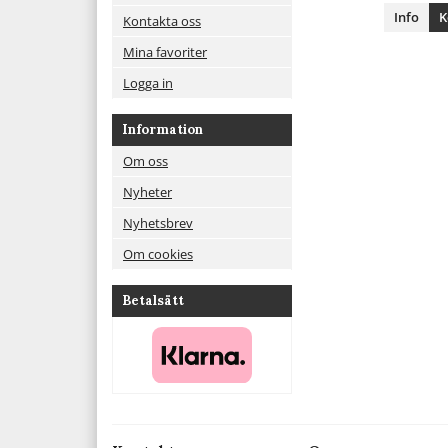
Info
K
Kontakta oss
Mina favoriter
Logga in
Information
Om oss
Nyheter
Nyhetsbrev
Om cookies
Betalsätt