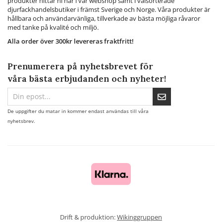
produkter hittar ni här i vår webshop samt i välsorterade
djurfackhandelsbutiker i främst Sverige och Norge. Våra produkter är
hållbara och användarvänliga, tillverkade av bästa möjliga råvaror
med tanke på kvalité och miljö.
Alla order över 300kr levereras fraktfritt!
Prenumerera på nyhetsbrevet för
våra bästa erbjudanden och nyheter!
De uppgifter du matar in kommer endast användas till våra
nyhetsbrev.
Drift & produktion:
Wikinggruppen