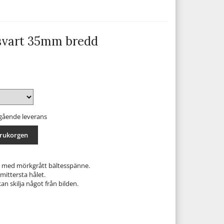
svart 35mm bredd
mgående leverans
arukorgen
 med mörkgrått bältesspänne.
 mittersta hålet.
n skilja något från bilden.