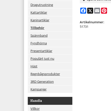
Dragutrustning
Facebook
X
Email
Pi
Kattartiklar
Kaninartiklar
Artikelnummer:
51731
Tillbehör
Spännband
Fyndhörna
Presentartiklar
Populärt just nu
Häst
Regnbågsprodukter
3RD Generation
Kampanjer
Handla
Villkor