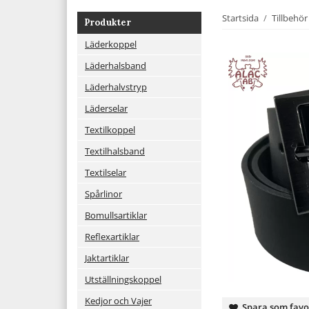
Startsida
/
Tillbehör
Produkter
Läderkoppel
Läderhalsband
Läderhalvstryp
Läderselar
Textilkoppel
Textilhalsband
Textilselar
Spårlinor
Bomullsartiklar
Reflexartiklar
Jaktartiklar
Utställningskoppel
Kedjor och Vajer
Spara som favo