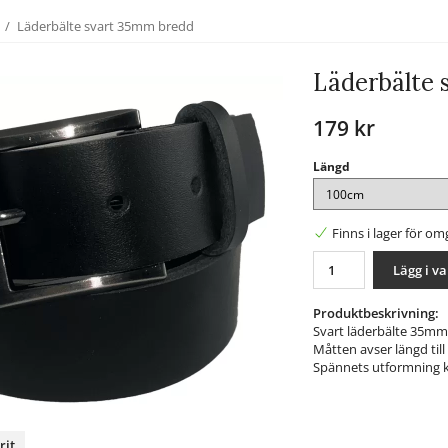
/
Läderbälte svart 35mm bredd
Läderbälte 
179 kr
Längd
Finns i lager för o
Lägg i v
Produktbeskrivning:
Svart läderbälte 35mm
Måtten avser längd till
Spännets utformning ka
rit