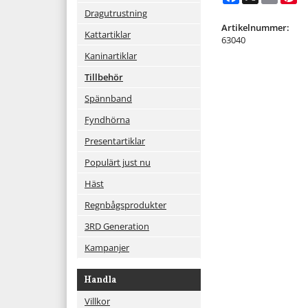
Dragutrustning
Artikelnummer:
Kattartiklar
63040
Kaninartiklar
Tillbehör
Spännband
Fyndhörna
Presentartiklar
Populärt just nu
Häst
Regnbågsprodukter
3RD Generation
Kampanjer
Handla
Villkor