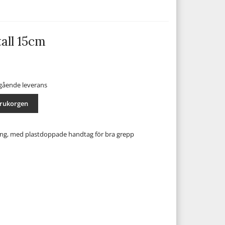
all 15cm
mgående leverans
arukorgen
ång, med plastdoppade handtag för bra grepp