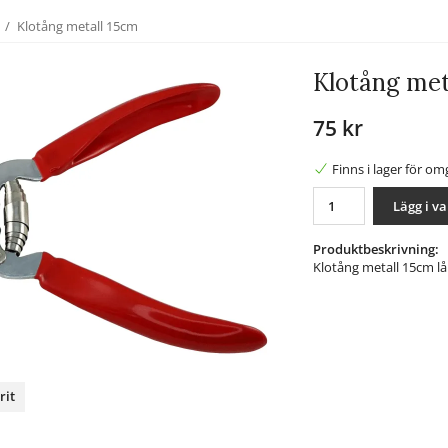
/
Klotång metall 15cm
Klotång met
75 kr
Finns i lager för o
Lägg i v
Produktbeskrivning:
Klotång metall 15cm l
rit
nterest