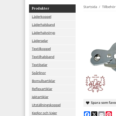
Startsida
/
Tillbehör
Produkter
Läderkoppel
Läderhalsband
Läderhalvstryp
Läderselar
Textilkoppel
Textilhalsband
Textilselar
Spårlinor
Bomullsartiklar
Reflexartiklar
Jaktartiklar
Spara som favo
Utställningskoppel
Kedjor och Vajer
Facebook
X
Email
Pi