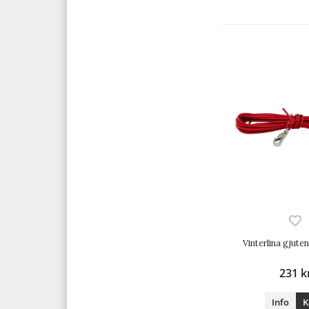
Vinterlina gjut
231 k
Info
K