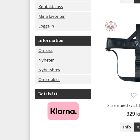
Kontakta oss
Mina favoriter
Logga in
Information
Om oss
Nyheter
Nyhetsbrev
Om cookies
Betalsätt
Bilsele med svart
329 k
Info
K