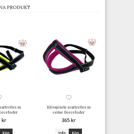
NA PRODUKT
svartreflex m
Klövsjösele svartreflex m
leecefoder
cerise fleecefoder
 kr
365 kr
Köp
Info
Köp