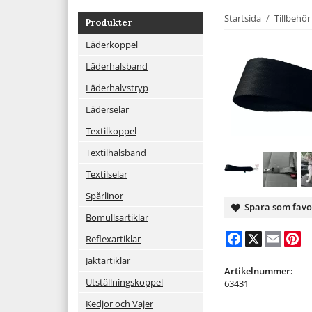
Startsida
/
Tillbehör
Produkter
Läderkoppel
Läderhalsband
Läderhalvstryp
Läderselar
Textilkoppel
Textilhalsband
Textilselar
Spårlinor
Spara som favo
Bomullsartiklar
Facebook
X
Email
Pi
Reflexartiklar
Jaktartiklar
Artikelnummer:
Utställningskoppel
63431
Kedjor och Vajer