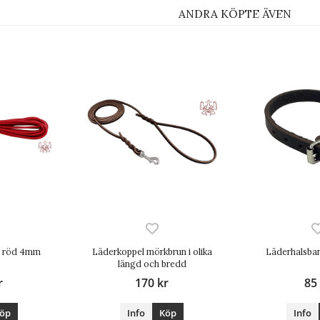
ANDRA KÖPTE ÄVEN
en röd 4mm
Läderkoppel mörkbrun i olika
Läderhalsba
längd och bredd
r
170 kr
85
öp
Info
Köp
Info