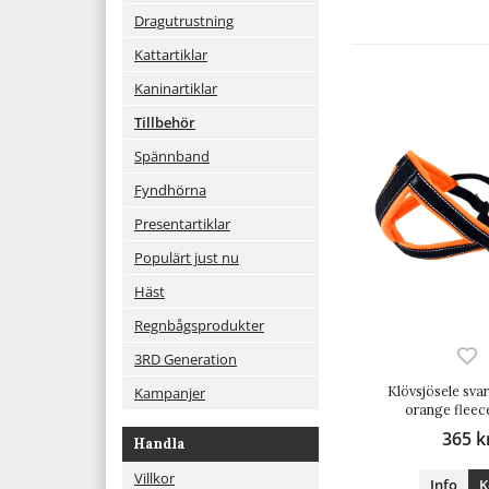
Dragutrustning
Kattartiklar
Kaninartiklar
Tillbehör
Spännband
Fyndhörna
Presentartiklar
Populärt just nu
Häst
Regnbågsprodukter
3RD Generation
Klövsjösele sva
Kampanjer
orange fleec
365 k
Handla
Villkor
Info
K