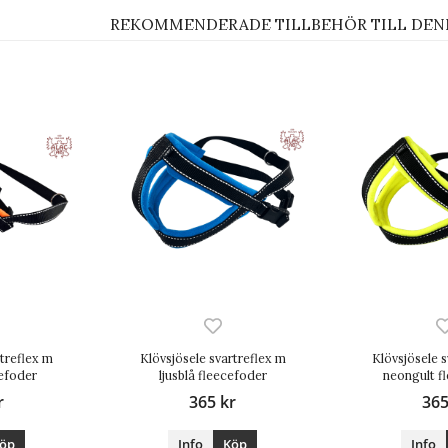
REKOMMENDERADE TILLBEHÖR TILL DEN
rtreflex m
Klövsjösele svartreflex m
Klövsjösele 
efoder
ljusblå fleecefoder
neongult f
r
365 kr
365
öp
Info
Köp
Info