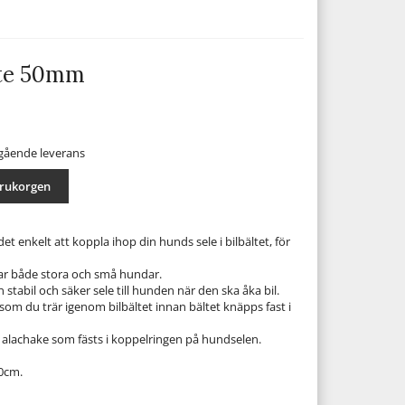
ste 50mm
mgående leverans
arukorgen
det enkelt att koppla ihop din hunds sele i bilbältet, för
r både stora och små hundar.
stabil och säker sele till hunden när den ska åka bil.
som du trär igenom bilbältet innan bältet knäpps fast i
 alachake som fästs i koppelringen på hundselen.
0cm.