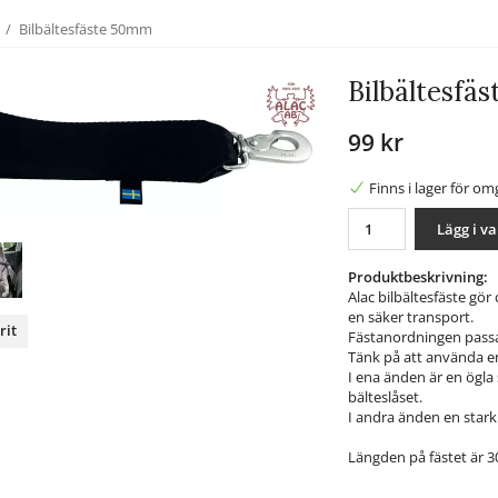
/
Bilbältesfäste 50mm
Bilbältesfä
99 kr
Finns i lager för o
Lägg i v
Produktbeskrivning:
Alac bilbältesfäste gör 
en säker transport.
rit
Fästanordningen passa
Tänk på att använda en 
nterest
I ena änden är en ögla 
bälteslåset.
I andra änden en stark
Längden på fästet är 3