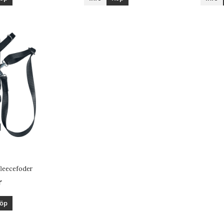
 fleecefoder
r
öp