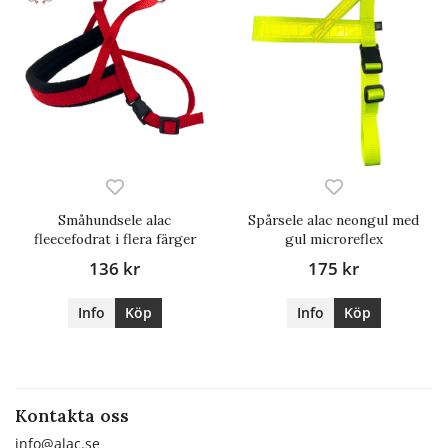
Småhundsele alac
Spårsele alac neongul med
fleecefodrat i flera färger
gul microreflex
136 kr
175 kr
Info
Köp
Info
Köp
Kontakta oss
info@alac.se