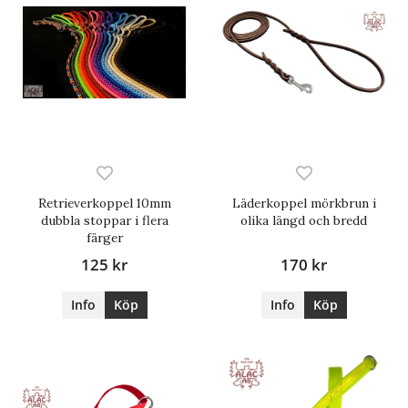
Retrieverkoppel 10mm
Läderkoppel mörkbrun i
dubbla stoppar i flera
olika längd och bredd
färger
125 kr
170 kr
Info
Köp
Info
Köp