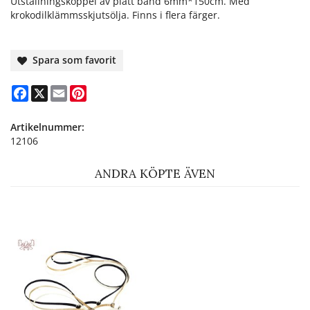
Utställningskoppel av platt band 6mm*150cm. Med
krokodilklämmsskjutsölja. Finns i flera färger.
Spara som favorit
Facebook
X
Email
Pinterest
Artikelnummer:
12106
ANDRA KÖPTE ÄVEN