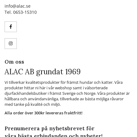
info@alac.se
Tel. 0653-15310
Om oss
ALAC AB grundat 1969
Vi tillverkar kvalitetsprodukter för främst hundar och katter. Våra
produkter hittar ni här i vår webshop samt i välsorterade
djurfackhandelsbutiker i främst Sverige och Norge. Våra produkter är
hållbara och användarvänliga, tillverkade av bästa möjliga råvaror
med tanke på kvalité och miljö.
Alla order över 300kr levereras fraktfritt!
Prenumerera på nyhetsbrevet för
våra bästa erbjudanden och nyheter!