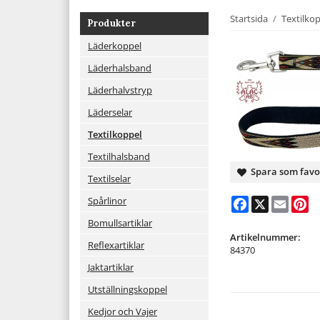
Startsida
/
Textilko
Produkter
Läderkoppel
Läderhalsband
Läderhalvstryp
Läderselar
Textilkoppel
Textilhalsband
Spara som favo
Textilselar
Spårlinor
Facebook
X
Email
Pi
Bomullsartiklar
Artikelnummer:
Reflexartiklar
84370
Jaktartiklar
Utställningskoppel
Kedjor och Vajer