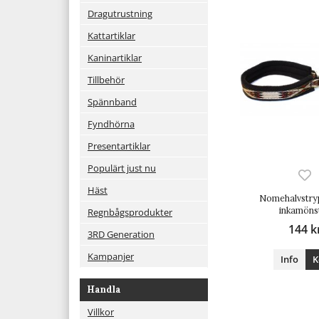
Dragutrustning
Kattartiklar
Kaninartiklar
Tillbehör
Spännband
Fyndhörna
Presentartiklar
Populärt just nu
Häst
Nomehalvstryp
inkamöns
Regnbågsprodukter
144 k
3RD Generation
Kampanjer
Info
K
Handla
Villkor