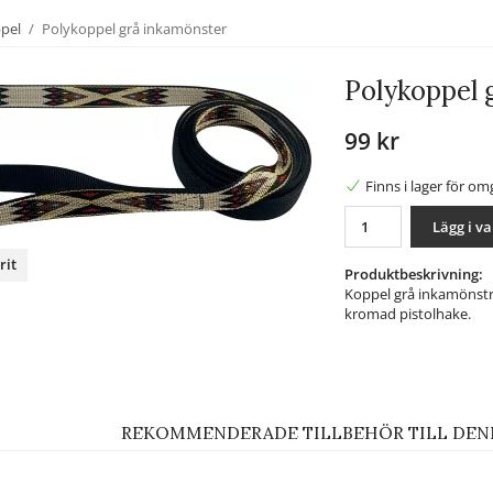
ppel
/
Polykoppel grå inkamönster
Polykoppel 
99 kr
Finns i lager för o
Lägg i v
rit
Produktbeskrivning:
Koppel grå inkamönstr
nterest
kromad pistolhake.
REKOMMENDERADE TILLBEHÖR TILL DEN