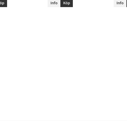
öp
Info
Köp
Info