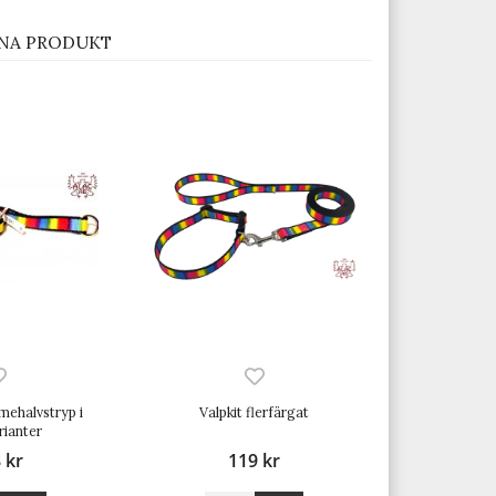
NA PRODUKT
mehalvstryp i
Valpkit flerfärgat
rianter
 kr
119 kr