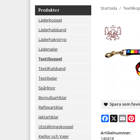
Startsida
/
Textilko
Produkter
Läderkoppel
Läderhalsband
Läderhalvstryp
Läderselar
Textilkoppel
Textilhalsband
Textilselar
Spårlinor
Bomullsartiklar
Spara som favo
Reflexartiklar
Jaktartiklar
Facebook
X
Email
Pi
Utställningskoppel
Artikelnummer:
Kedjor och Vajer
140418