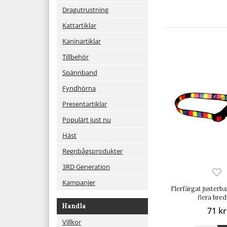
Dragutrustning
Kattartiklar
Kaninartiklar
Tillbehör
Spännband
Fyndhörna
Presentartiklar
Populärt just nu
Häst
Regnbågsprodukter
3RD Generation
Kampanjer
Flerfärgat justerbar
flera bre
Handla
71 kr
Villkor