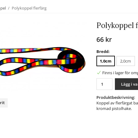
ppel
/
Polykoppel flerfärg
Polykoppel f
66 kr
Bredd:
1,0cm
2,0cm
Finns i lager för o
Lägg i v
Produktbeskrivning:
rit
Koppel av flerfärgat b
kromad pistolhake.
nterest