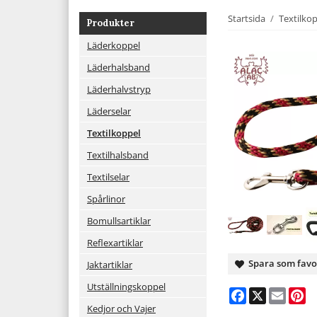
Startsida
/
Textilko
Produkter
Läderkoppel
Läderhalsband
Läderhalvstryp
Läderselar
Textilkoppel
Textilhalsband
Textilselar
Spårlinor
Bomullsartiklar
Reflexartiklar
Spara som favo
Jaktartiklar
Utställningskoppel
Facebook
X
Email
Pi
Kedjor och Vajer