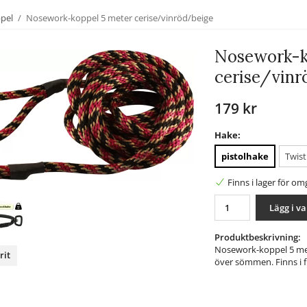
ppel
/
Nosework-koppel 5 meter cerise/vinröd/beige
Nosework-k
cerise/vinr
179 kr
Hake:
pistolhake
Twist
Finns i lager för o
Lägg i v
Produktbeskrivning:
Nosework-koppel 5 me
rit
över sömmen. Finns i fl
nterest