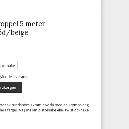
oppel 5 meter
öd/beige
lockhake
mgående leverans
arukorgen
ter av rundsnöre 12mm. Sydda med en krympslang
era färger. Välj mellan pistolhake eller twistlockhake.