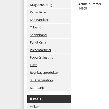
Artikelnummer:
Dragutrustning
14808
Kattartiklar
Kaninartiklar
Tillbehör
Spännband
Fyndhörna
Presentartiklar
Populärt just nu
Häst
Regnbågsprodukter
3RD Generation
Kampanjer
Handla
Villkor