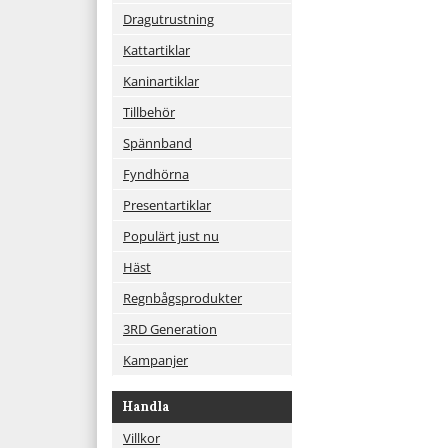
Dragutrustning
Kattartiklar
Kaninartiklar
Tillbehör
Spännband
Fyndhörna
Presentartiklar
Populärt just nu
Häst
Regnbågsprodukter
3RD Generation
Kampanjer
Handla
Villkor