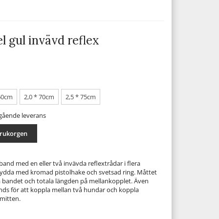
 gul invävd reflex
 60cm
2,0 * 70cm
2,5 * 75cm
mgående leverans
arukorgen
and med en eller två invävda reflextrådar i flera
Sydda med kromad pistolhake och svetsad ring. Måttet
 bandet och totala längden på mellankopplet. Även
nds för att koppla mellan två hundar och koppla
 mitten.