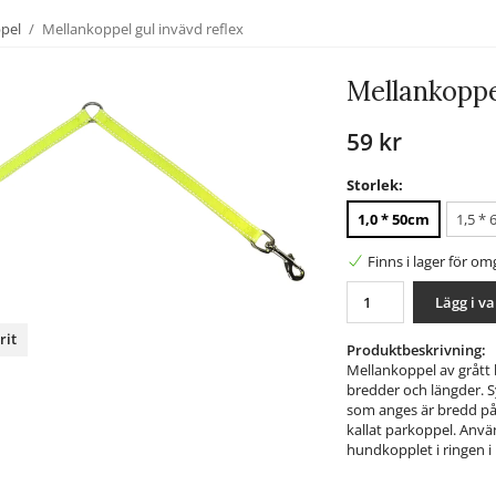
ppel
/
Mellankoppel gul invävd reflex
Mellankoppel
59 kr
Storlek:
1,0 * 50cm
1,5 *
Finns i lager för o
Lägg i v
rit
Produktbeskrivning:
Mellankoppel av grått b
nterest
bredder och längder. 
som anges är bredd på
kallat parkoppel. Anvä
hundkopplet i ringen i