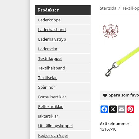
Startsida
/
Textilko
Produkter
Läderkoppel
Läderhalsband
Läderhalvstryp
Läderselar
Textilkoppel
Textilhalsband
Textilselar
Spårlinor
Spara som favo
Bomullsartiklar
Reflexartiklar
Facebook
X
Email
Pi
Jaktartiklar
Artikelnummer:
Utställningskoppel
13167-10
Kedjor och Vajer