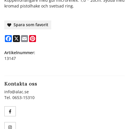
Koppelförlängare med gul microreflex. 1,0 * 20cm. Sydda med
kromad pistolhake och svetsad ring.
Spara som favorit
Facebook
X
Email
Pinterest
Artikelnummer:
13147
Kontakta oss
info@alac.se
Tel. 0653-15310