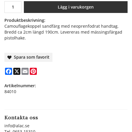
Lägg i varukorgen
Produktbeskrivning:
Camouflagekoppel sandfärg med neoprenfodrat handtag.
Bredd ca 2cm längd 190cm. Levereras med mässingsfärgad
pistolhake.
Spara som favorit
Facebook
X
Email
Pinterest
Artikelnummer:
84010
Kontakta oss
info@alac.se
Tel. 0653-15310