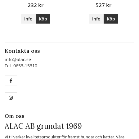
232 kr
527 kr
Info
Köp
Info
Köp
Kontakta oss
info@alac.se
Tel. 0653-15310
Om oss
ALAC AB grundat 1969
Vi tillverkar kvalitetsprodukter för främst hundar och katter. Våra