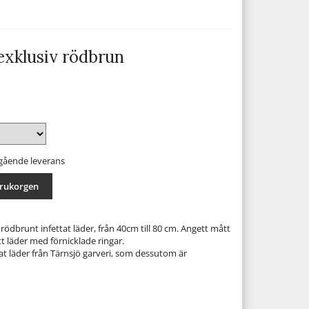
exklusiv rödbrun
mgående leverans
arukorgen
rödbrunt infettat läder, från 40cm till 80 cm. Angett mått
 läder med förnicklade ringar.
at läder från Tärnsjö garveri, som dessutom är