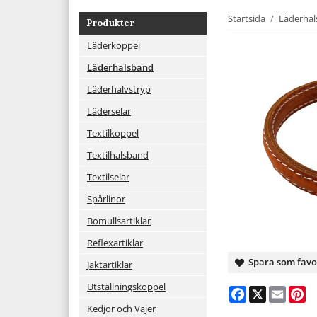
Startsida
/
Läderha
Produkter
Läderkoppel
Läderhalsband
Läderhalvstryp
Läderselar
Textilkoppel
Textilhalsband
Textilselar
Spårlinor
Bomullsartiklar
Reflexartiklar
Spara som favo
Jaktartiklar
Utställningskoppel
Facebook
X
Email
Pi
Kedjor och Vajer