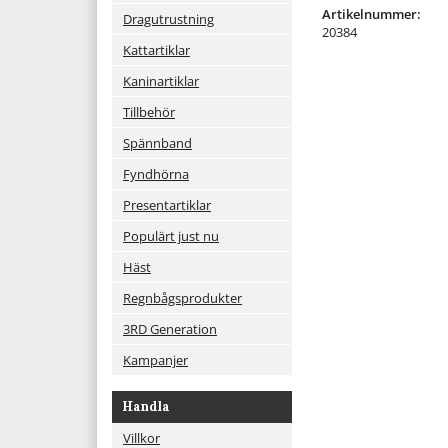
Artikelnummer:
Dragutrustning
20384
Kattartiklar
Kaninartiklar
Tillbehör
Spännband
Fyndhörna
Presentartiklar
Populärt just nu
Häst
Regnbågsprodukter
3RD Generation
Kampanjer
Handla
Villkor