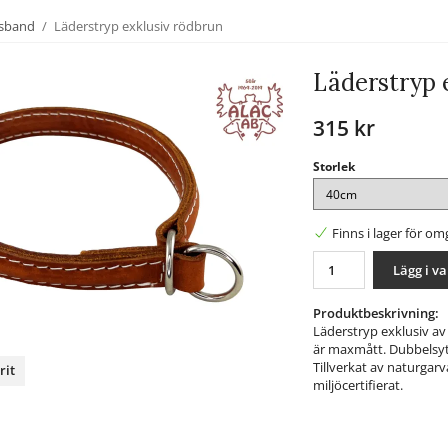
lsband
/
Läderstryp exklusiv rödbrun
Läderstryp 
315 kr
Storlek
Finns i lager för o
Lägg i v
Produktbeskrivning:
Läderstryp exklusiv av 
är maxmått. Dubbelsytt
Tillverkat av naturgarv
rit
miljöcertifierat.
nterest